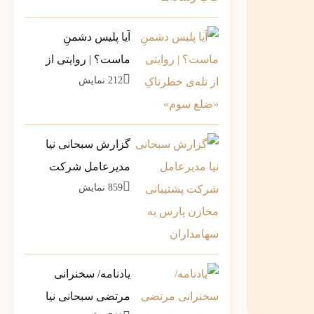
آیا پلیس دشمنِ
ماست؟ | روایتی از
212
نمایش
تله‌ی خطرناکِ «ضلع
سوم»
گزارش سبحانی نیا
مدیرعامل شرکت
859
نمایش
پشتیبانی مخازن پارس
به سهامداران
یادنامه/ سخنرانی
مرتضی سبحانی نیا