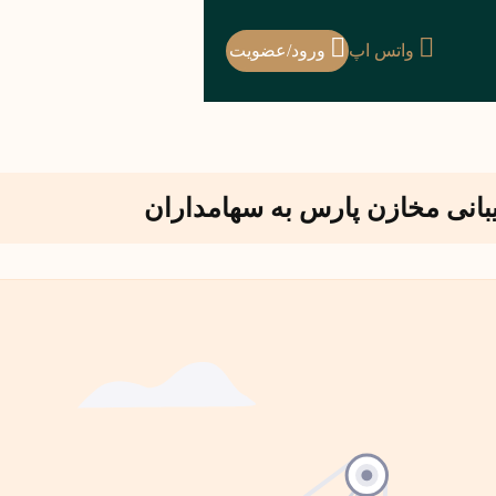
واتس اپ
ورود/عضویت
انی مخازن پارس به سهامداران