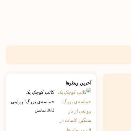
آخرین ویدئوها
کاتبِ کوچکِ یک
حماسه‌ی بزرگ؛ روایتی
36
نمایش
از بارِ سنگینِ کلمات در
قاب رسانه‌ها