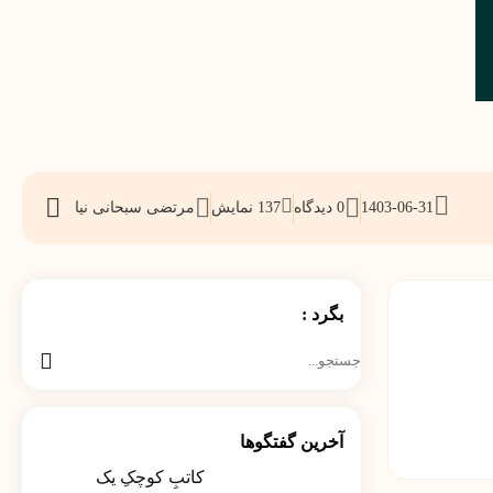
1403-06-31
0 دیدگاه
137
نمایش
مرتضی سبحانی نیا
اشتراک
گذاری
بگرد :
جستجو
برای:
آخرین گفتگوها
کاتبِ کوچکِ یک