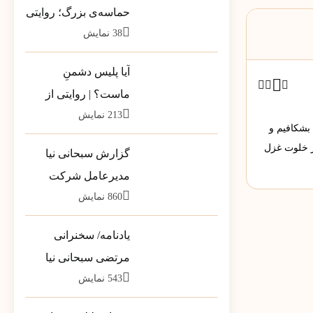
حماسه‌ی بزرگ؛ روایتی
38
نمایش
از بارِ سنگینِ کلمات در
قاب رسانه‌ها
آیا پلیس دشمنِ
ماست؟ | روایتی از
213
نمایش
تله‌ی خطرناکِ «ضلع
 بشکافیم و
سوم»
ر خلوت غزل
گزارش سبحانی نیا
مدیرعامل شرکت
860
نمایش
پشتیبانی مخازن پارس
به سهامداران
یادنامه/ سخنرانی
مرتضی سبحانی نیا
543
نمایش
مشاور وزیر در جمع
فرمانداران سراسر