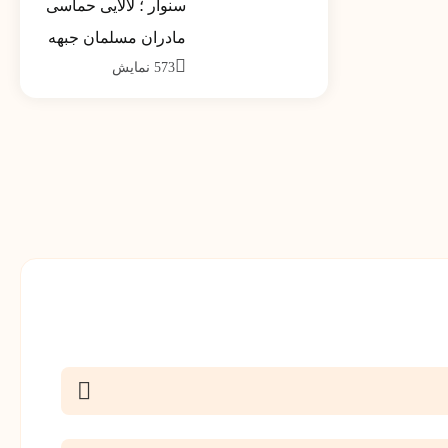
سنوار ؛ لالایی حماسی
کشور تیر ماه 1390
مادران مسلمان جبهه
573
نمایش
مقاومت خواهد شد