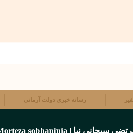
 سفیر
رسانه خبری دولت آرمانی
تضی سبحانی نیا | Morteza sobhaninia