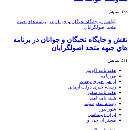
573
نمایش
نقش و جايگاه نخبگان و جوانان در برنامه
هاي جبهه متحد اصولگرايان
211
نمایش
هفته نامه اکونور
مرزنامه
آژانس خبری وحدت
رسانه خبری دولت آرمانی
هفته نامه سفیر
هفته نامه امید
رسانه سفر سیما
شورانیوز
ایران دیپلماسی
مستر ان جی او