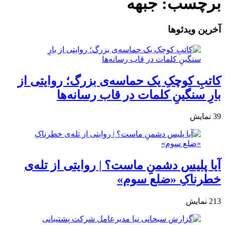
برچسب:
جبهه
آخرین ویدئوها
کاتبِ کوچکِ یک حماسه‌ی بزرگ؛ روایتی از
بارِ سنگینِ کلمات در قاب رسانه‌ها
39
نمایش
آیا پلیس دشمنِ ماست؟ | روایتی از تله‌ی
خطرناکِ «ضلع سوم»
213
نمایش