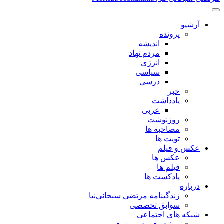
آرشیو
پرونده
اندیشه
مردم نهاد
انرژی
سیاسی
درسی
خبر
یادداشت
عربی
روزنوشت
مصاحبه ها
تویت ها
عکس و فیلم
عکس ها
فیلم ها
پادکست ها
درباره
زندگینامه مرتضی سبحانی‌نیا
سوابق تخصصی
شبکه های اجتماعی