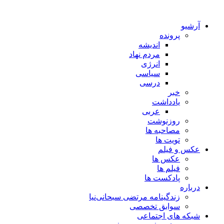
آرشیو
پرونده
اندیشه
مردم نهاد
انرژی
سیاسی
درسی
خبر
یادداشت
عربی
روزنوشت
مصاحبه ها
تویت ها
عکس و فیلم
عکس ها
فیلم ها
پادکست ها
درباره
زندگینامه مرتضی سبحانی‌نیا
سوابق تخصصی
شبکه های اجتماعی