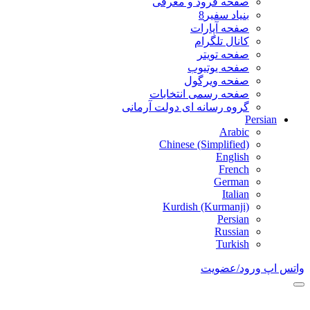
صفحه فرود و معرفی
بنیاد سفیر8
صفحه آپارات
کانال تلگرام
صفحه تویتر
صفحه یوتیوب
صفحه ویرگول
صفحه رسمی انتخابات
گروه رسانه ای دولت آرمانی
Persian
Arabic
Chinese (Simplified)
English
French
German
Italian
Kurdish (Kurmanji)
Persian
Russian
Turkish
واتس اپ
ورود/عضویت