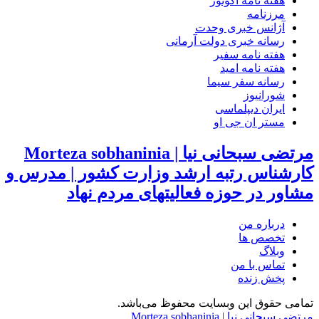
هفته نامه اکونور
مرزنامه
آژانس خبری وحدت
رسانه خبری دولت آرمانی
هفته نامه سفیر
هفته نامه امید
رسانه سفر سیما
شورانیوز
ایران دیپلماسی
مستر ان جی او
مرتضی سبحانی نیا | Morteza sobhaninia
کارشناس رتبه ارشد وزارت کشور | مدرس و
مشاور در حوزه فعالیتهای مردم نهاد
درباره من
تخصص ها
وبلاگ
تماس با من
پخش زنده
تمامی حقوق این وبسایت محفوظ می‌باشد.
مرتضی سبحانی نیا | Morteza sobhaninia