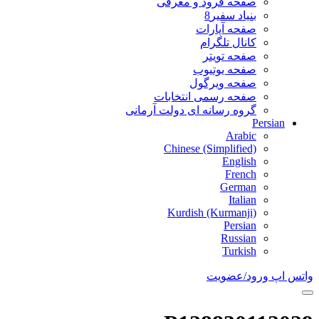
صفحه فرود و معرفی
بنیاد سفیر8
صفحه آپارات
کانال تلگرام
صفحه تویتر
صفحه یوتیوب
صفحه ویرگول
صفحه رسمی انتخابات
گروه رسانه ای دولت آرمانی
Persian
Arabic
Chinese (Simplified)
English
French
German
Italian
Kurdish (Kurmanji)
Persian
Russian
Turkish
واتس اپ
ورود/عضویت