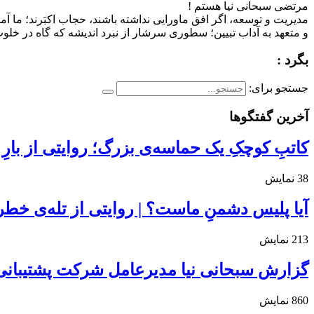
مرتضی سبحانی نیا هستم !
مدیریت و توسعه، اگر افق ماورایی نداشته باشند، حجاب اکبَرند؛ ما آم
و متعهد به آداب تبیین؛ سطوری سرشار از نبرد اندیشه که گاه در خلوت 
بگرد :
جستجو برای:
آخرین گفتگوها
کاتبِ کوچکِ یک حماسه‌ی بزرگ؛ روایتی از بارِ
38
نمایش
آیا پلیس دشمنِ ماست؟ | روایتی از تله‌ی خط
213
نمایش
گزارش سبحانی نیا مدیرعامل شرکت پشتیبانی
860
نمایش