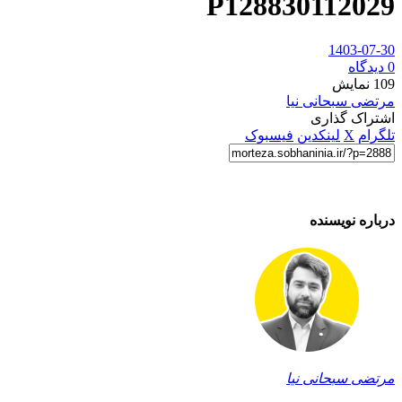
P128830112029
1403-07-30
0 دیدگاه
109
نمایش
مرتضی سبحانی نیا
اشتراک گذاری
تلگرام
X
لینکدین
فیسبوک
درباره نویسنده
مرتضی سبحانی نیا