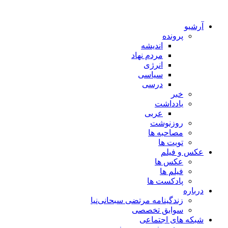
آرشیو
پرونده
اندیشه
مردم نهاد
انرژی
سیاسی
درسی
خبر
یادداشت
عربی
روزنوشت
مصاحبه ها
تویت ها
عکس و فیلم
عکس ها
فیلم ها
پادکست ها
درباره
زندگینامه مرتضی سبحانی‌نیا
سوابق تخصصی
شبکه های اجتماعی