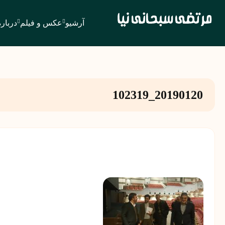
آرشیو
عکس و فیلم
درباره
20190120_102319