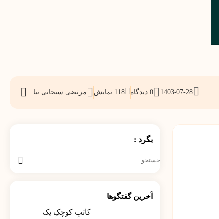
1403-07-28
0 دیدگاه
118
نمایش
مرتضی سبحانی نیا
اشتراک
گذاری
بگرد :
جستجو
برای:
آخرین گفتگوها
کاتبِ کوچکِ یک