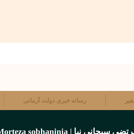
 سفیر
رسانه خبری دولت آرمانی
تضی سبحانی نیا | Morteza sobhaninia