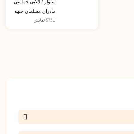
سنوار ؛ لالایی حماسی
کشور تیر ماه 1390
مادران مسلمان جبهه
573
نمایش
مقاومت خواهد شد