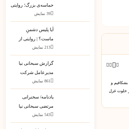
حماسه‌ی بزرگ؛ روایتی
39
نمایش
از بارِ سنگینِ کلمات در
قاب رسانه‌ها
آیا پلیس دشمنِ
ماست؟ | روایتی از
213
نمایش
تله‌ی خطرناکِ «ضلع
سوم»
گزارش سبحانی نیا
مدیرعامل شرکت
861
نمایش
پشتیبانی مخازن پارس
 بشکافیم و
به سهامداران
ر خلوت غزل
یادنامه/ سخنرانی
مرتضی سبحانی نیا
543
نمایش
مشاور وزیر در جمع
فرمانداران سراسر