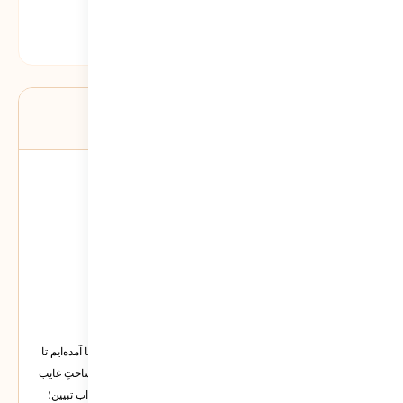
دسته‌ها:
اشعار
درباره نویسنده
مرتضی سبحانی نیا
مرتضی سبحانی نیا هستم !
مدیریت و توسعه، اگر افق ماورایی نداشته باشند، حجاب اکبَرند؛ ما آمده‌ایم تا
با تیغ نقد، صورتِ مادی تکنولوژی و عقلانیت مدرن را بشکافیم و ساحتِ غایب
و قدسی انسان را بنا کنیم. این قلم، امانت حق است و متعهد به آداب تبیین؛