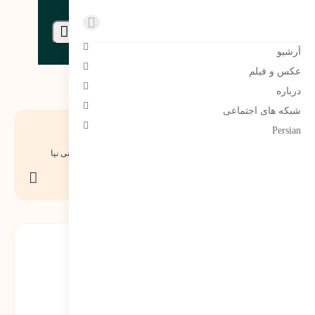
مرتضی سبحانی نیا | Morteza sobhaninia
آرشیو
عکس و فیلم
درباره
شبکه های اجتماعی
غزلی با مفهوم شناخت
Persian
1401-05-08
0 دیدگاه
174
نمایش
مرتضی سبحانی نیا
اشتراک
گذاری
تو آن سخن که من به جان شنیده‌ام،