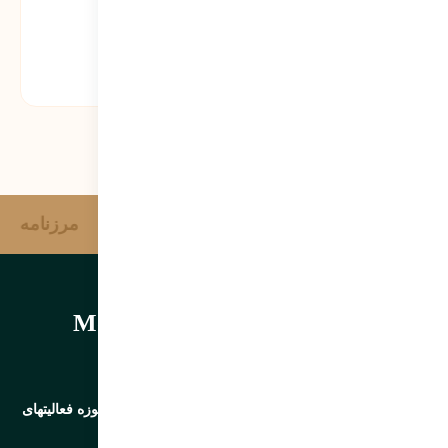
امتیاز شما:
آژانس خبری وحدت
مرزنامه
مرتضی سبحانی نیا | Morteza
sobhaninia
کارشناس رتبه ارشد وزارت کشور | مدرس و مشاور در حوزه فعالیتهای
مردم نهاد