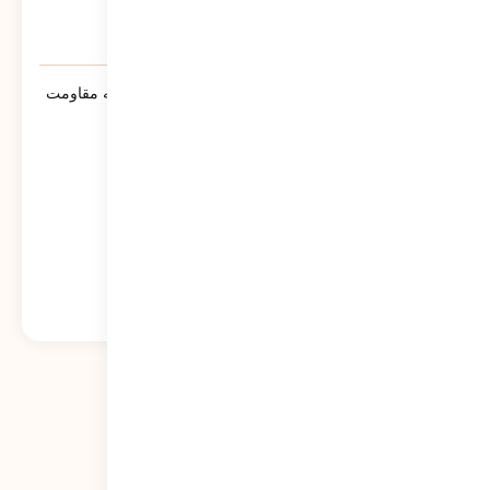
سنوار ؛ لالایی حماسی مادران مسلمان جبهه مقاومت
خواهد شد
573
نمایش
دیدگاه‌ها