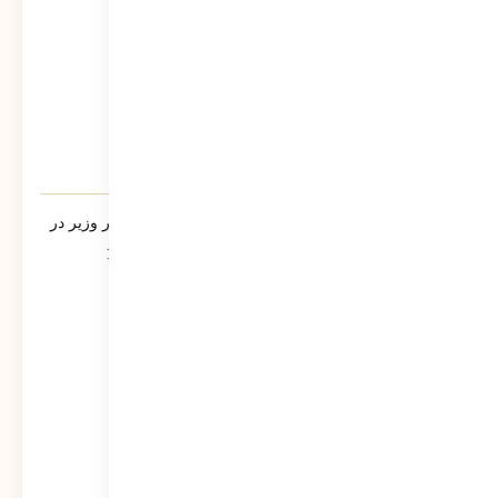
یادنامه/ سخنرانی مرتضی سبحانی نیا مشاور وزیر در
جمع فرمانداران سراسر کشور تیر ماه 1390
543
نمایش