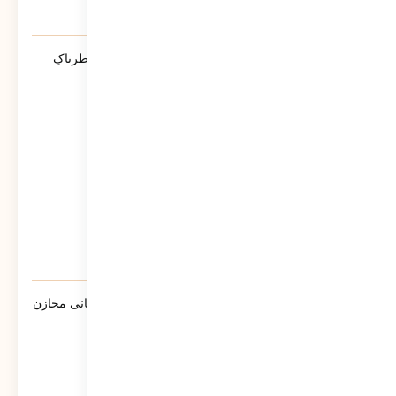
آیا پلیس دشمنِ ماست؟ | روایتی از تله‌ی خطرناکِ
«ضلع سوم»
213
نمایش
گزارش سبحانی نیا مدیرعامل شرکت پشتیبانی مخازن
پارس به سهامداران
860
نمایش