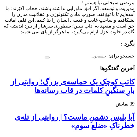
مرتضی سبحانی نیا هستم !
مدیریت و توسعه، اگر افق ماورایی نداشته باشند، حجاب اکبَرند؛ ما
آمده‌ایم تا با تیغ نقد، صورتِ مادی تکنولوژی و عقلانیت مدرن را
بشکافیم و ساحتِ غایب و قدسی انسان را بنا کنیم. این قلم، امانت
حق است و متعهد به آداب تبیین؛ سطوری سرشار از نبرد اندیشه که
گاه در خلوت غزل آرام می‌گیرد، اما هرگز از پای نمی‌نشیند.
بگرد :
جستجو برای:
آخرین گفتگوها
کاتبِ کوچکِ یک حماسه‌ی بزرگ؛ روایتی از
بارِ سنگینِ کلمات در قاب رسانه‌ها
39
نمایش
آیا پلیس دشمنِ ماست؟ | روایتی از تله‌ی
خطرناکِ «ضلع سوم»