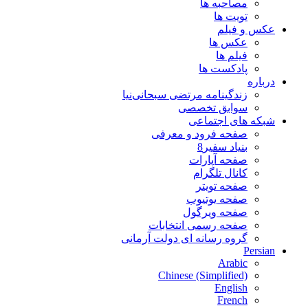
مصاحبه ها
تویت ها
عکس و فیلم
عکس ها
فیلم ها
پادکست ها
درباره
زندگینامه مرتضی سبحانی‌نیا
سوابق تخصصی
شبکه های اجتماعی
صفحه فرود و معرفی
بنیاد سفیر8
صفحه آپارات
کانال تلگرام
صفحه تویتر
صفحه یوتیوب
صفحه ویرگول
صفحه رسمی انتخابات
گروه رسانه ای دولت آرمانی
Persian
Arabic
Chinese (Simplified)
English
French