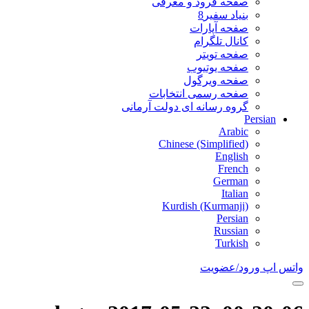
صفحه فرود و معرفی
بنیاد سفیر8
صفحه آپارات
کانال تلگرام
صفحه تویتر
صفحه یوتیوب
صفحه ویرگول
صفحه رسمی انتخابات
گروه رسانه ای دولت آرمانی
Persian
Arabic
Chinese (Simplified)
English
French
German
Italian
Kurdish (Kurmanji)
Persian
Russian
Turkish
واتس اپ
ورود/عضویت