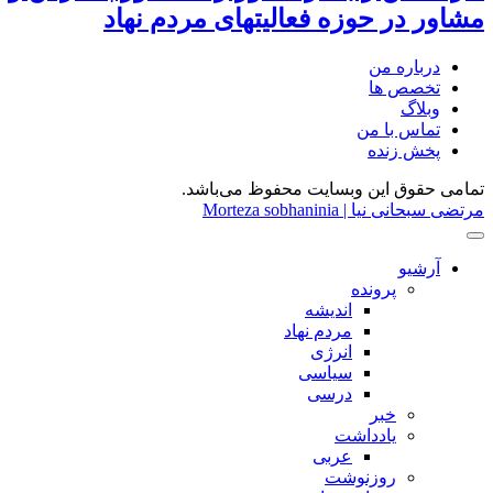
مشاور در حوزه فعالیتهای مردم نهاد
درباره من
تخصص ها
وبلاگ
تماس با من
پخش زنده
تمامی حقوق این وبسایت محفوظ می‌باشد.
مرتضی سبحانی نیا | Morteza sobhaninia
آرشیو
پرونده
اندیشه
مردم نهاد
انرژی
سیاسی
درسی
خبر
یادداشت
عربی
روزنوشت