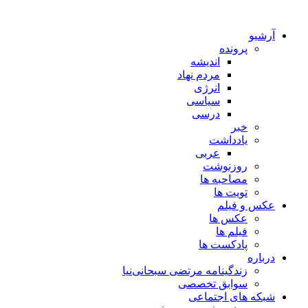
آرشیو
پرونده
اندیشه
مردم نهاد
انرژی
سیاسی
درسی
خبر
یادداشت
عربی
روزنوشت
مصاحبه ها
تویت ها
عکس و فیلم
عکس ها
فیلم ها
پادکست ها
درباره
زندگینامه مرتضی سبحانی‌نیا
سوابق تخصصی
شبکه های اجتماعی