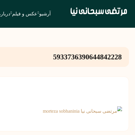
آرشیو
عکس و فیلم
درباره
5933736390644842228