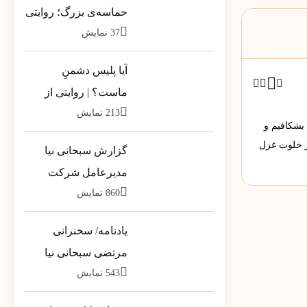
حماسه‌ی بزرگ؛ روایتی
37
نمایش
از بارِ سنگینِ کلمات در
قاب رسانه‌ها
آیا پلیس دشمنِ
ماست؟ | روایتی از
213
نمایش
تله‌ی خطرناکِ «ضلع
 بشکافیم و
سوم»
ر خلوت غزل
گزارش سبحانی نیا
مدیرعامل شرکت
860
نمایش
پشتیبانی مخازن پارس
به سهامداران
یادنامه/ سخنرانی
مرتضی سبحانی نیا
543
نمایش
مشاور وزیر در جمع
فرمانداران سراسر