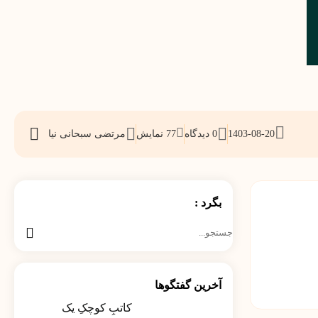
1403-08-20
0 دیدگاه
77
نمایش
مرتضی سبحانی نیا
اشتراک
گذاری
بگرد :
جستجو
برای:
آخرین گفتگوها
کاتبِ کوچکِ یک