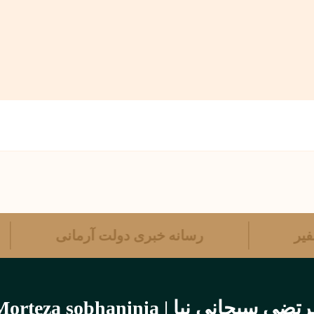
 سفیر
رسانه خبری دولت آرمانی
تضی سبحانی نیا | Morteza sobhaninia