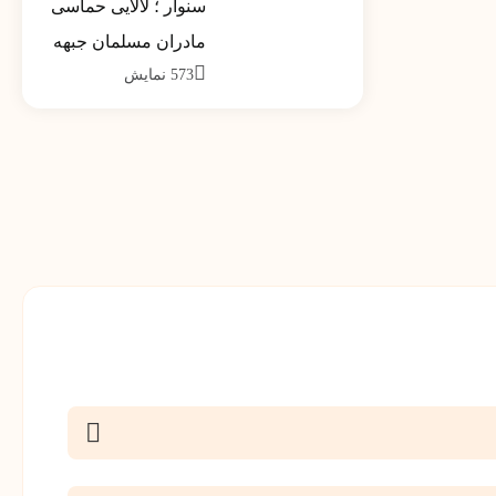
سنوار ؛ لالایی حماسی
کشور تیر ماه 1390
مادران مسلمان جبهه
573
نمایش
مقاومت خواهد شد