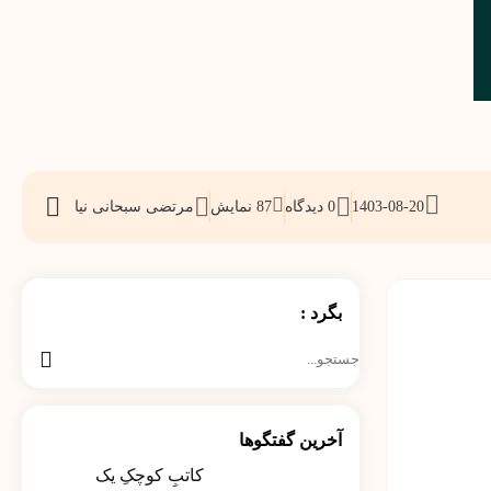
1403-08-20
0 دیدگاه
87
نمایش
مرتضی سبحانی نیا
اشتراک
گذاری
بگرد :
جستجو
برای:
آخرین گفتگوها
کاتبِ کوچکِ یک