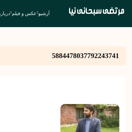
آرشیو
عکس و فیلم
درباره
5884478037792243741