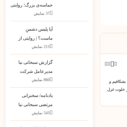
حماسه‌ی بزرگ؛ روایتی
37
نمایش
از بارِ سنگینِ کلمات در
قاب رسانه‌ها
آیا پلیس دشمنِ
ماست؟ | روایتی از
213
نمایش
تله‌ی خطرناکِ «ضلع
سوم»
گزارش سبحانی نیا
مدیرعامل شرکت
860
نمایش
پشتیبانی مخازن پارس
 بشکافیم و
به سهامداران
ر خلوت غزل
یادنامه/ سخنرانی
مرتضی سبحانی نیا
543
نمایش
مشاور وزیر در جمع
فرمانداران سراسر