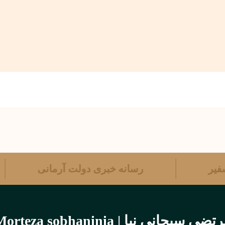
ه سفیر
رسانه خبری دولت آرمانی
تضی سبحانی نیا | Morteza sobhaninia