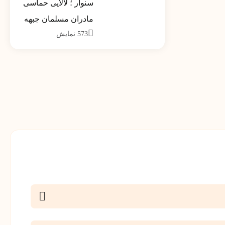
سنوار ؛ لالایی حماسی
کشور تیر ماه 1390
مادران مسلمان جبهه
573
نمایش
مقاومت خواهد شد