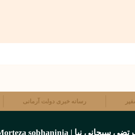
ه سفیر
رسانه خبری دولت آرمانی
تضی سبحانی نیا | Morteza sobhaninia