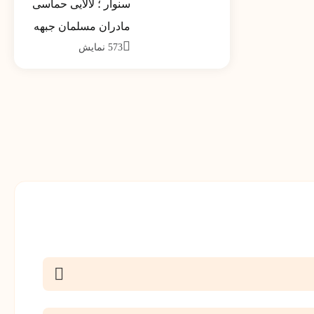
سنوار ؛ لالایی حماسی
کشور تیر ماه 1390
مادران مسلمان جبهه
573
نمایش
مقاومت خواهد شد