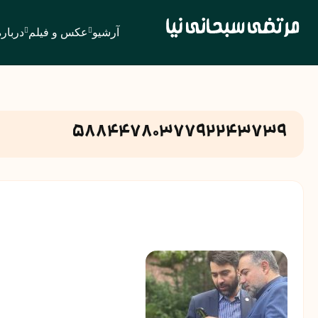
آرشیو
عکس و فیلم
درباره
5884478037792243739