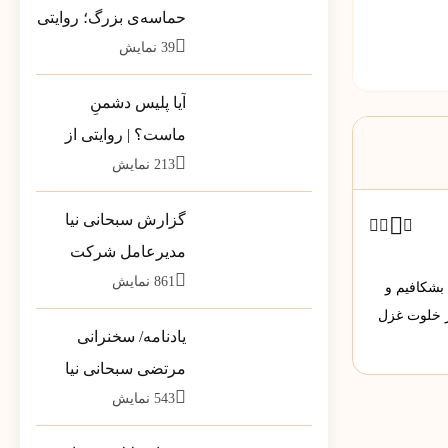
حماسه‌ی بزرگ؛ روایتی
39
نمایش
از بارِ سنگینِ کلمات در
قاب رسانه‌ها
آیا پلیس دشمنِ
ماست؟ | روایتی از
213
نمایش
تله‌ی خطرناکِ «ضلع
سوم»
گزارش سبحانی نیا
مدیرعامل شرکت
861
نمایش
پشتیبانی مخازن پارس
 بشکافیم و
به سهامداران
ر خلوت غزل
یادنامه/ سخنرانی
مرتضی سبحانی نیا
543
نمایش
مشاور وزیر در جمع
فرمانداران سراسر