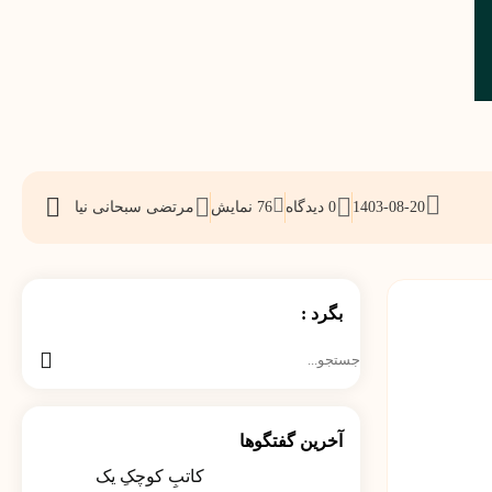
1403-08-20
0 دیدگاه
76
نمایش
مرتضی سبحانی نیا
اشتراک
گذاری
بگرد :
جستجو
برای:
آخرین گفتگوها
کاتبِ کوچکِ یک