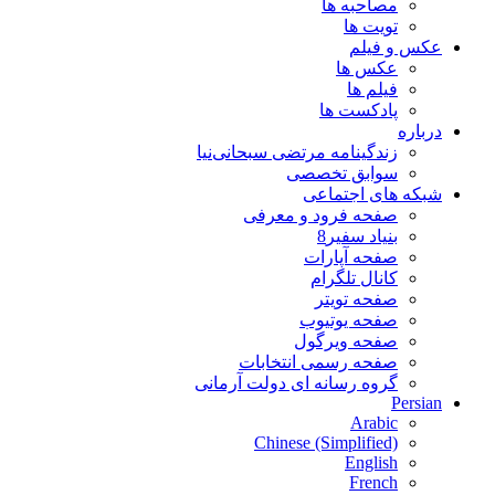
مصاحبه ها
تویت ها
عکس و فیلم
عکس ها
فیلم ها
پادکست ها
درباره
زندگینامه مرتضی سبحانی‌نیا
سوابق تخصصی
شبکه های اجتماعی
صفحه فرود و معرفی
بنیاد سفیر8
صفحه آپارات
کانال تلگرام
صفحه تویتر
صفحه یوتیوب
صفحه ویرگول
صفحه رسمی انتخابات
گروه رسانه ای دولت آرمانی
Persian
Arabic
Chinese (Simplified)
English
French