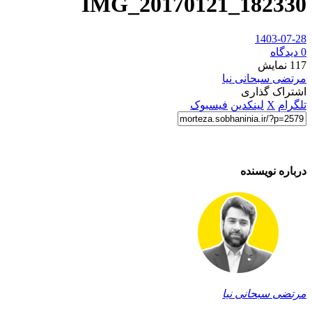
IMG_20170121_182330
1403-07-28
0 دیدگاه
117
نمایش
مرتضی سبحانی نیا
اشتراک گذاری
تلگرام
X
لینکدین
فیسبوک
درباره نویسنده
مرتضی سبحانی نیا