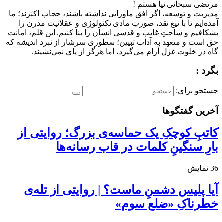
مرتضی سبحانی نیا هستم !
مدیریت و توسعه، اگر افق ماورایی نداشته باشند، حجاب اکبَرند؛ ما
آمده‌ایم تا با تیغ نقد، صورتِ مادی تکنولوژی و عقلانیت مدرن را
بشکافیم و ساحتِ غایب و قدسی انسان را بنا کنیم. این قلم، امانت
حق است و متعهد به آداب تبیین؛ سطوری سرشار از نبرد اندیشه که
گاه در خلوت غزل آرام می‌گیرد، اما هرگز از پای نمی‌نشیند.
بگرد :
جستجو برای:
آخرین گفتگوها
کاتبِ کوچکِ یک حماسه‌ی بزرگ؛ روایتی از
بارِ سنگینِ کلمات در قاب رسانه‌ها
36
نمایش
آیا پلیس دشمنِ ماست؟ | روایتی از تله‌ی
خطرناکِ «ضلع سوم»