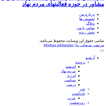
مشاور در حوزه فعالیتهای مردم نهاد
درباره من
تخصص ها
وبلاگ
تماس با من
پخش زنده
تمامی حقوق این وبسایت محفوظ می‌باشد.
مرتضی سبحانی نیا | Morteza sobhaninia
آرشیو
پرونده
اندیشه
مردم نهاد
انرژی
سیاسی
درسی
خبر
یادداشت
عربی
روزنوشت