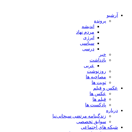
آرشیو
پرونده
اندیشه
مردم نهاد
انرژی
سیاسی
درسی
خبر
یادداشت
عربی
روزنوشت
مصاحبه ها
تویت ها
عکس و فیلم
عکس ها
فیلم ها
پادکست ها
درباره
زندگینامه مرتضی سبحانی‌نیا
سوابق تخصصی
شبکه های اجتماعی