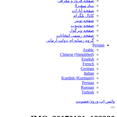
صفحه فرود و معرفی
بنیاد سفیر8
صفحه آپارات
کانال تلگرام
صفحه تویتر
صفحه یوتیوب
صفحه ویرگول
صفحه رسمی انتخابات
گروه رسانه ای دولت آرمانی
Persian
Arabic
Chinese (Simplified)
English
French
German
Italian
Kurdish (Kurmanji)
Persian
Russian
Turkish
واتس اپ
ورود/عضویت