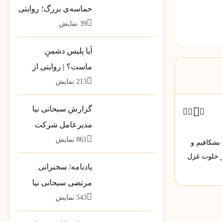
حماسه‌ی بزرگ؛ روایتی
39
نمایش
از بارِ سنگینِ کلمات در
قاب رسانه‌ها
آیا پلیس دشمنِ
ماست؟ | روایتی از
213
نمایش
تله‌ی خطرناکِ «ضلع
سوم»
گزارش سبحانی نیا
مدیرعامل شرکت
861
نمایش
پشتیبانی مخازن پارس
 بشکافیم و
به سهامداران
ر خلوت غزل
یادنامه/ سخنرانی
مرتضی سبحانی نیا
543
نمایش
مشاور وزیر در جمع
فرمانداران سراسر