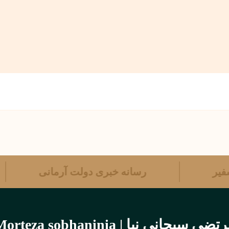
 سفیر
رسانه خبری دولت آرمانی
تضی سبحانی نیا | Morteza sobhaninia