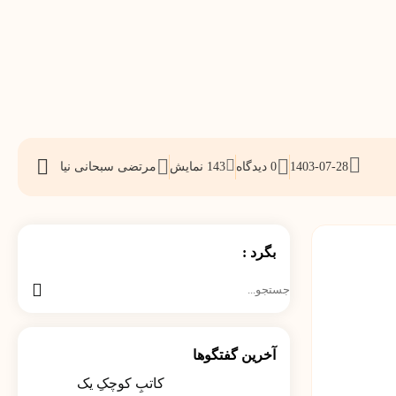
1403-07-28
0 دیدگاه
143
نمایش
مرتضی سبحانی نیا
اشتراک
گذاری
بگرد :
جستجو
برای:
آخرین گفتگوها
کاتبِ کوچکِ یک