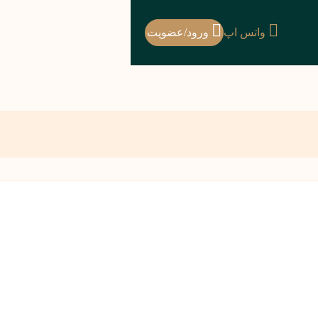
واتس اپ
ورود/عضویت