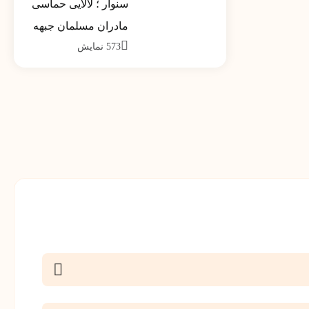
سنوار ؛ لالایی حماسی
کشور تیر ماه 1390
مادران مسلمان جبهه
573
نمایش
مقاومت خواهد شد