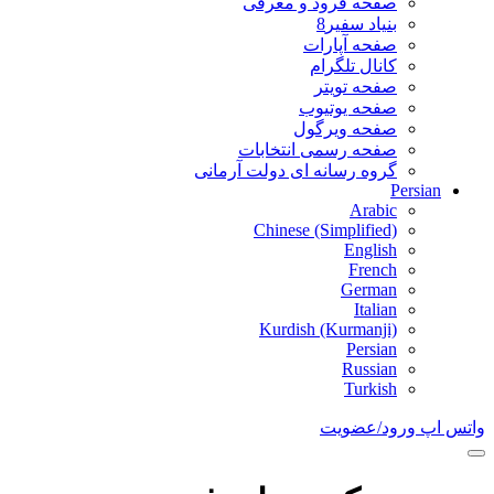
صفحه فرود و معرفی
بنیاد سفیر8
صفحه آپارات
کانال تلگرام
صفحه تویتر
صفحه یوتیوب
صفحه ویرگول
صفحه رسمی انتخابات
گروه رسانه ای دولت آرمانی
Persian
Arabic
Chinese (Simplified)
English
French
German
Italian
Kurdish (Kurmanji)
Persian
Russian
Turkish
واتس اپ
ورود/عضویت