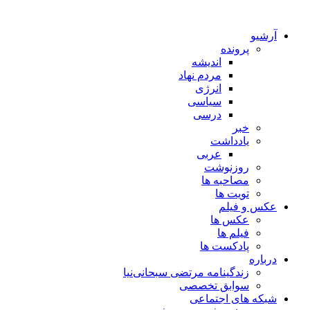
آرشیو
پرونده
اندیشه
مردم نهاد
انرژی
سیاسی
درسی
خبر
یادداشت
عربی
روزنوشت
مصاحبه ها
تویت ها
عکس و فیلم
عکس ها
فیلم ها
پادکست ها
درباره
زندگینامه مرتضی سبحانی‌نیا
سوابق تخصصی
شبکه های اجتماعی