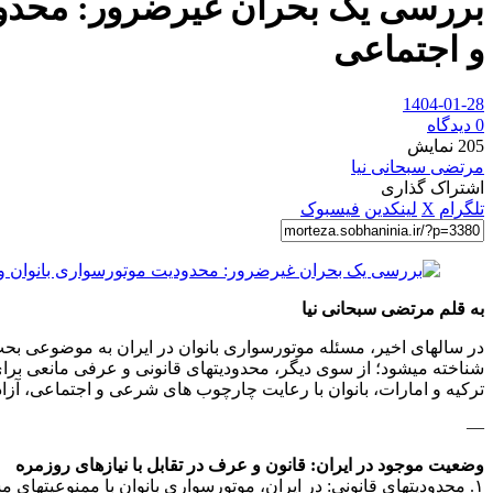
بررسی یک بحران غیرضرور: محدود
و اجتماعی
1404-01-28
0 دیدگاه
205
نمایش
مرتضی سبحانی نیا
اشتراک گذاری
تلگرام
X
لینکدین
فیسبوک
به قلم مرتضی سبحانی نیا
در سالهای اخیر، مسئله موتورسواری بانوان در ایران به موضوعی بحث
شناخته میشود؛ از سوی دیگر، محدودیتهای قانونی و عرفی مانعی برای
ترکیه و امارات، بانوان با رعایت چارچوب های شرعی و اجتماعی، آزاد
—
وضعیت موجود در ایران: قانون و عرف در تقابل با نیازهای روزمره
۱. محدودیتهای قانونی: در ایران، موتورسواری بانوان با ممنوعیتها