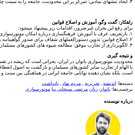
۳. ایجاد تنشهای نمادین: تمرکز بر این محدودیت، جامعه را به سمت چالشهایی سوق میدهد که ربطی به اصول دینی ندارد. این موضوع میتواند به حاشیه رانی بیشتر زنان و کاهش اعتماد به حکمرانی بینجامد.
راهکار: گفت وگو، آموزش و اصلاح قوانین
برای رفع این بحران غیرضرور، اقدامات زیر پیشنهاد میشود:
۱. بازتعریف عرف با آموزش: فرهنگسازی درباره امکان موتورسواری بانوان با رعایت شئون اسلامی، از طریق رسانه ها و نهادهای مذهبی.
۲. اصلاح قوانین: تدوین دستورالعملهای شفاف برای صدور گواهینامه و تردد زنان، با تأکید بر ایمنی و رعایت حجاب.
۳. الگوبرداری از تجارب موفق: مطالعه شیوه های کشورهای مسلمان در تطبیق موتورسواری زنان با ارزشهای دینی.
و نتیجه گیری
محدودیت موتورسواری بانوان در ایران، بحرانی است که ریشه در تفسیر
با الهام از تجارب سایر کشورهای مسلمان و بازگشت به اصول انعطاف
است، بلکه نشان دهنده توانایی جامعه ایرانی در هماهنگی بین سنت و 
دسته‌ها:
اندیشه
,
تحریریه
,
مردم نهاد
,
یادداشت
برچسب‌ها:
بانوان
زنان
مرتضی سبحانی نیا
موتورسواری
درباره نویسنده