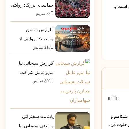
حماسه‌ی بزرگ؛ روایتی
د است و
38
نمایش
از بارِ سنگینِ کلمات در
قاب رسانه‌ها
آیا پلیس دشمنِ
ماست؟ | روایتی از
213
نمایش
تله‌ی خطرناکِ «ضلع
سوم»
گزارش سبحانی نیا
مدیرعامل شرکت
860
نمایش
پشتیبانی مخازن پارس
به سهامداران
یادنامه/ سخنرانی
 بشکافیم و
ر خلوت غزل
مرتضی سبحانی نیا