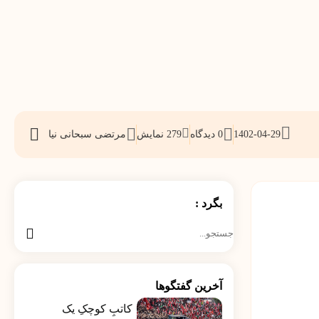
1402-04-29
0 دیدگاه
279
نمایش
مرتضی سبحانی نیا
اشتراک
گذاری
بگرد :
جستجو
برای:
آخرین گفتگوها
کاتبِ کوچکِ یک