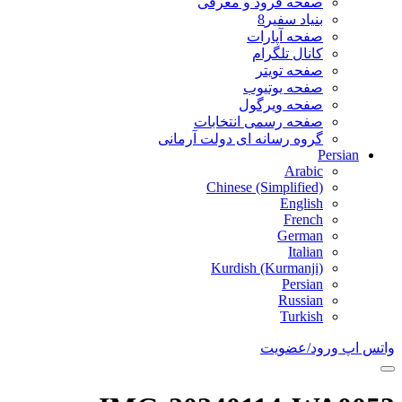
صفحه فرود و معرفی
بنیاد سفیر8
صفحه آپارات
کانال تلگرام
صفحه تویتر
صفحه یوتیوب
صفحه ویرگول
صفحه رسمی انتخابات
گروه رسانه ای دولت آرمانی
Persian
Arabic
Chinese (Simplified)
English
French
German
Italian
Kurdish (Kurmanji)
Persian
Russian
Turkish
واتس اپ
ورود/عضویت