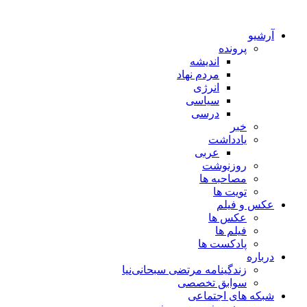
آرشیو
پرونده
اندیشه
مردم نهاد
انرژی
سیاسی
درسی
خبر
یادداشت
عربی
روزنوشت
مصاحبه ها
تویت ها
عکس و فیلم
عکس ها
فیلم ها
پادکست ها
درباره
زندگینامه مرتضی سبحانی‌نیا
سوابق تخصصی
شبکه های اجتماعی