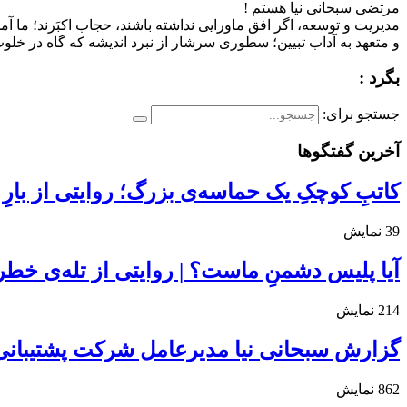
مرتضی سبحانی نیا هستم !
مدیریت و توسعه، اگر افق ماورایی نداشته باشند، حجاب اکبَرند؛ ما آم
و متعهد به آداب تبیین؛ سطوری سرشار از نبرد اندیشه که گاه در خلوت 
بگرد :
جستجو برای:
آخرین گفتگوها
کاتبِ کوچکِ یک حماسه‌ی بزرگ؛ روایتی از بارِ
39
نمایش
آیا پلیس دشمنِ ماست؟ | روایتی از تله‌ی خط
214
نمایش
گزارش سبحانی نیا مدیرعامل شرکت پشتیبانی
862
نمایش