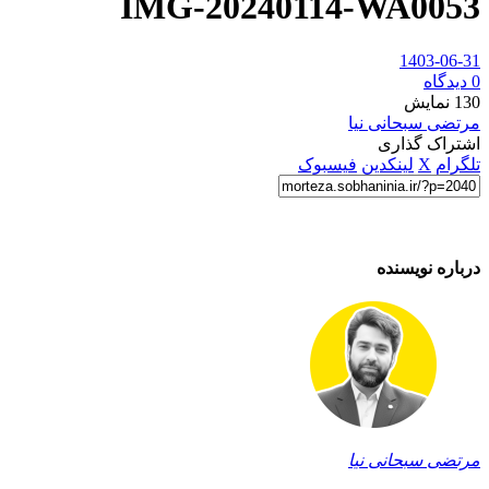
IMG-20240114-WA0053
1403-06-31
0 دیدگاه
130
نمایش
مرتضی سبحانی نیا
اشتراک گذاری
تلگرام
X
لینکدین
فیسبوک
درباره نویسنده
مرتضی سبحانی نیا