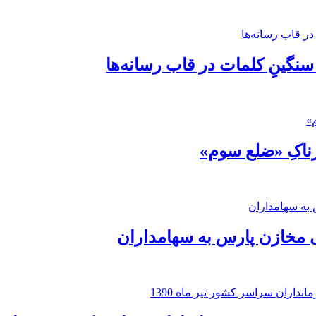
 سنگینِ کلمات در قاب رسانه‌ها
رناکِ «ضلع سوم»
 مخازن پارس به سهامداران