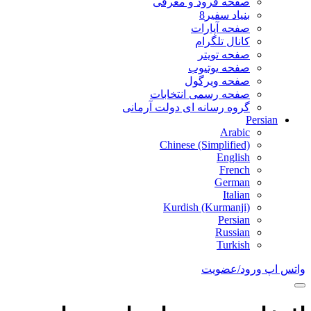
صفحه فرود و معرفی
بنیاد سفیر8
صفحه آپارات
کانال تلگرام
صفحه تویتر
صفحه یوتیوب
صفحه ویرگول
صفحه رسمی انتخابات
گروه رسانه ای دولت آرمانی
Persian
Arabic
Chinese (Simplified)
English
French
German
Italian
Kurdish (Kurmanji)
Persian
Russian
Turkish
واتس اپ
ورود/عضویت