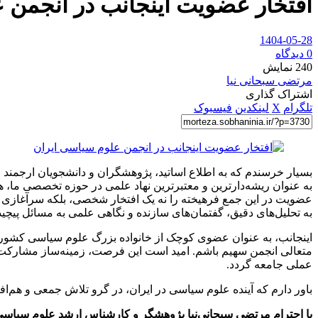
افتخار عضویت اینجانب در انجمن 
1404-05-28
0 دیدگاه
240
نمایش
مرتضی سبحانی نیا
اشتراک گذاری
تلگرام
X
لینکدین
فیسبوک
بسیار خرسندم که به اطلاع اساتید، پژوهشگران و دانشجویان ارجمند 
به عنوان ریشه‌دارترین و معتبرترین نهاد علمی در حوزه تخصصی ما، ه
عضویت در این جمع فرهیخته را نه یک افتخار شخصی، بلکه سرآغازی ب
به تحلیل‌های دقیق، گفتمان‌های سازنده و نگاهی علمی به مسائل پیچی
اینجانب، به عنوان عضوی کوچک از خانواده بزرگ علوم سیاسی کشور و ی
متعالی انجمن سهیم باشم. امید است این فرصت، زمینه‌ساز مشارکت 
عملی جامعه گردد.
باور دارم که آینده علوم سیاسی در ایران، در گرو تلاش جمعی و هم‌ا
با احترام
مرتضی سبحانی‌نیا
پژوهشگر و کارشناس ارشد علوم سیاسی