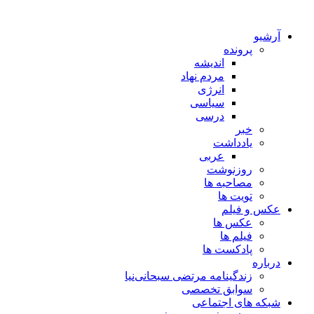
آرشیو
پرونده
اندیشه
مردم نهاد
انرژی
سیاسی
درسی
خبر
یادداشت
عربی
روزنوشت
مصاحبه ها
تویت ها
عکس و فیلم
عکس ها
فیلم ها
پادکست ها
درباره
زندگینامه مرتضی سبحانی‌نیا
سوابق تخصصی
شبکه های اجتماعی