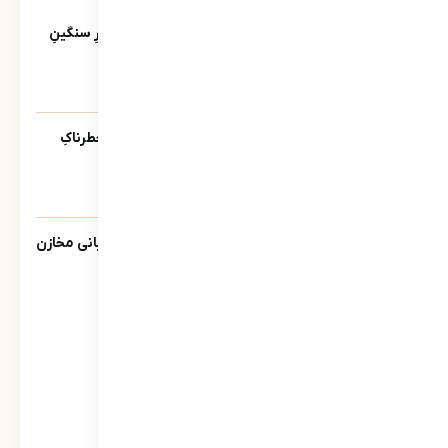
آخرین ویدئوها
کاتبِ کوچکِ یک حماسه‌ی بزرگ؛ روایتی از بارِ سنگینِ
کلمات در قاب رسانه‌ها
39
نمایش
آیا پلیس دشمنِ ماست؟ | روایتی از تله‌ی خطرناکِ
«ضلع سوم»
213
نمایش
گزارش سبحانی نیا مدیرعامل شرکت پشتیبانی مخازن
پارس به سهامداران
860
نمایش