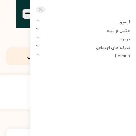
مرتضی سبحانی نیا | Morteza sobhaninia
آرشیو
عکس و فیلم
درباره
شبکه های اجتماعی
برچسب:
پایانه ها و مخازن پتروشیمی
Persian
خون مردم‌خواری؛ روایت یک فاجعه خاموش
273
نمایش