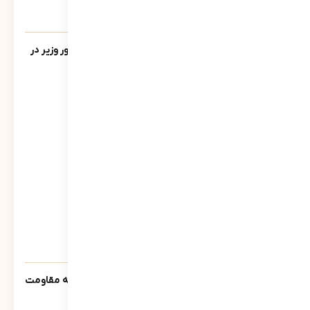
یادنامه/ سخنرانی مرتضی سبحانی نیا مشاور وزیر در
جمع فرمانداران سراسر کشور تیر ماه 1390
543
نمایش
سنوار ؛ لالایی حماسی مادران مسلمان جبهه مقاومت
خواهد شد