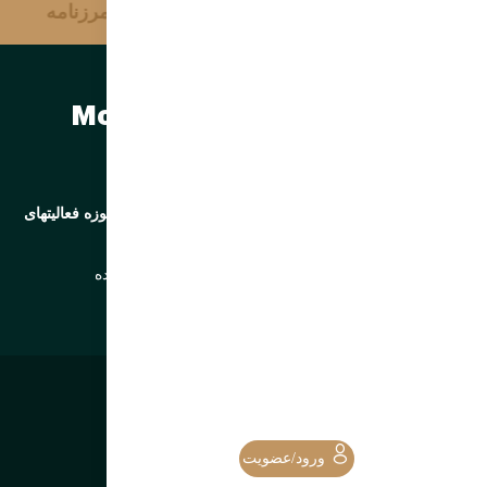
آژانس خبری وحدت
مرزنامه
مرتضی سبحانی نیا | Morteza
sobhaninia
کارشناس رتبه ارشد وزارت کشور | مدرس و مشاور در حوزه فعالیتهای
مردم نهاد
درباره من
تخصص ها
وبلاگ
تماس با من
پخش زنده
تمامی حقوق این وبسایت محفوظ می‌باشد.
ورود/عضویت