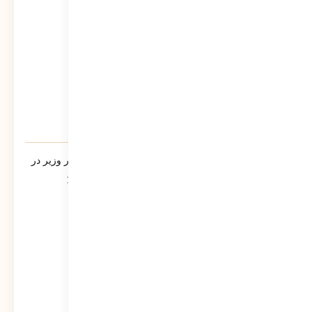
یادنامه/ سخنرانی مرتضی سبحانی نیا مشاور وزیر در
جمع فرمانداران سراسر کشور تیر ماه 1390
542
نمایش