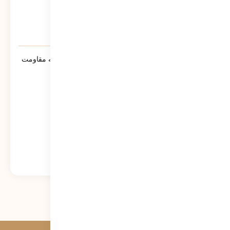
سنوار ؛ لالایی حماسی مادران مسلمان جبهه مقاومت
خواهد شد
573
نمایش