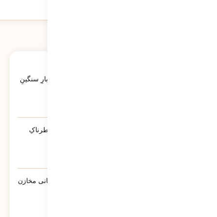
346
نمایش
آخرین ویدئوها
کاتبِ کوچکِ یک حماسه‌ی بزرگ؛ روایتی از بارِ سنگینِ
کلمات در قاب رسانه‌ها
37
نمایش
آیا پلیس دشمنِ ماست؟ | روایتی از تله‌ی خطرناکِ
«ضلع سوم»
213
نمایش
گزارش سبحانی نیا مدیرعامل شرکت پشتیبانی مخازن
پارس به سهامداران
860
نمایش