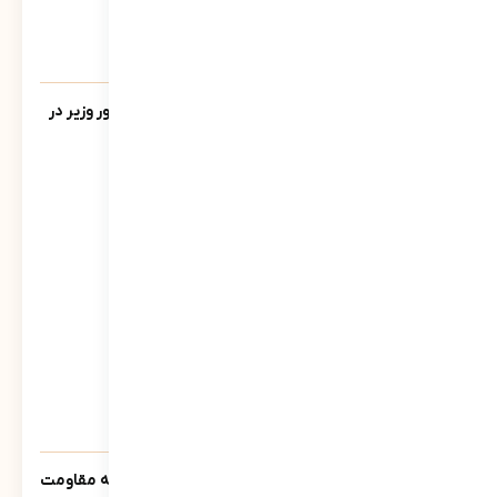
یادنامه/ سخنرانی مرتضی سبحانی نیا مشاور وزیر در
جمع فرمانداران سراسر کشور تیر ماه 1390
543
نمایش
سنوار ؛ لالایی حماسی مادران مسلمان جبهه مقاومت