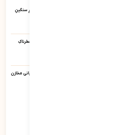
آخرین ویدئوها
کاتبِ کوچکِ یک حماسه‌ی بزرگ؛ روایتی از بارِ سنگینِ
کلمات در قاب رسانه‌ها
39
نمایش
آیا پلیس دشمنِ ماست؟ | روایتی از تله‌ی خطرناکِ
«ضلع سوم»
213
نمایش
گزارش سبحانی نیا مدیرعامل شرکت پشتیبانی مخازن
پارس به سهامداران
861
نمایش