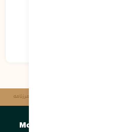
خواهد شد
573
نمایش
آژانس خبری وحدت
مرزنامه
مرتضی سبحانی نیا | Morteza