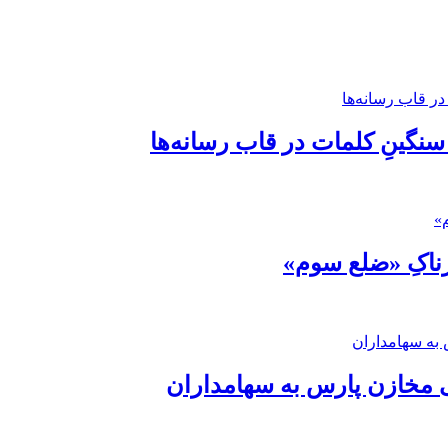
 سنگینِ کلمات در قاب رسانه‌ها
رناکِ «ضلع سوم»
 مخازن پارس به سهامداران