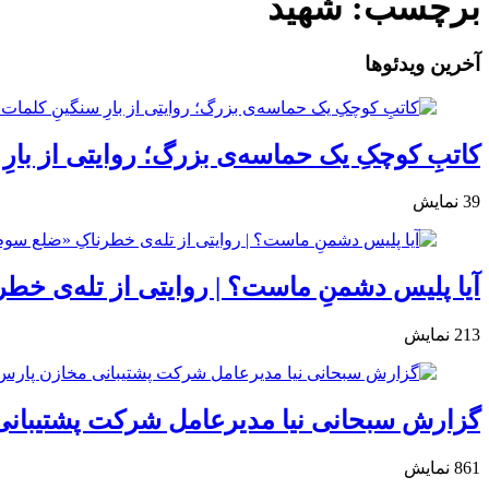
برچسب:
شهید
آخرین ویدئوها
کاتبِ کوچکِ یک حماسه‌ی بزرگ؛ روایتی از بارِ
39
نمایش
آیا پلیس دشمنِ ماست؟ | روایتی از تله‌ی خط
213
نمایش
گزارش سبحانی نیا مدیرعامل شرکت پشتیبانی
861
نمایش