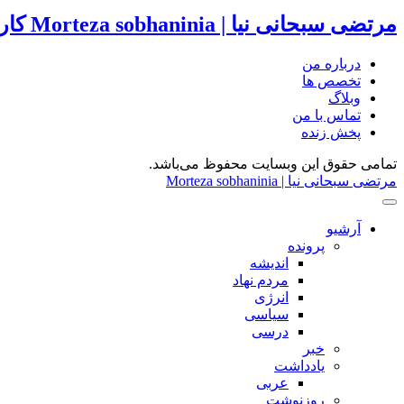
مرتضی سبحانی نیا | Morteza sobhaninia
کار
درباره من
تخصص ها
وبلاگ
تماس با من
پخش زنده
تمامی حقوق این وبسایت محفوظ می‌باشد.
مرتضی سبحانی نیا | Morteza sobhaninia
آرشیو
پرونده
اندیشه
مردم نهاد
انرژی
سیاسی
درسی
خبر
یادداشت
عربی
روزنوشت