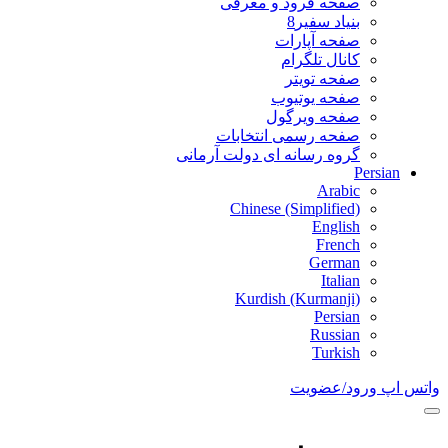
صفحه فرود و معرفی
بنیاد سفیر8
صفحه آپارات
کانال تلگرام
صفحه تویتر
صفحه یوتیوب
صفحه ویرگول
صفحه رسمی انتخابات
گروه رسانه ای دولت آرمانی
Persian
Arabic
Chinese (Simplified)
English
French
German
Italian
Kurdish (Kurmanji)
Persian
Russian
Turkish
واتس اپ
ورود/عضویت