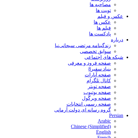
مصاحبه ها
تویت ها
عکس و فیلم
عکس ها
فیلم ها
پادکست ها
درباره
زندگینامه مرتضی سبحانی‌نیا
سوابق تخصصی
شبکه های اجتماعی
صفحه فرود و معرفی
بنیاد سفیر8
صفحه آپارات
کانال تلگرام
صفحه تویتر
صفحه یوتیوب
صفحه ویرگول
صفحه رسمی انتخابات
گروه رسانه ای دولت آرمانی
Persian
Arabic
Chinese (Simplified)
English
French