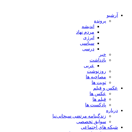
آرشیو
پرونده
اندیشه
مردم نهاد
انرژی
سیاسی
درسی
خبر
یادداشت
عربی
روزنوشت
مصاحبه ها
تویت ها
عکس و فیلم
عکس ها
فیلم ها
پادکست ها
درباره
زندگینامه مرتضی سبحانی‌نیا
سوابق تخصصی
شبکه های اجتماعی