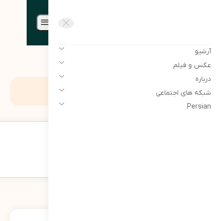
مرتضی سبحانی نیا | Morteza
sobhaninia
آرشیو
عکس و فیلم
درباره
برچسب:
خبر
شبکه های اجتماعی
Persian
مدیر شرکت پشتیبانی مخازن پارس منصوب شد
651
نمایش