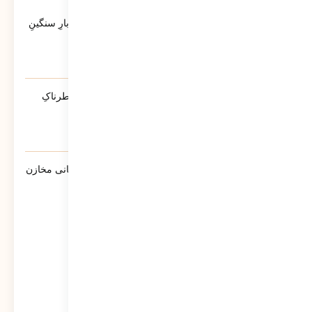
آخرین ویدئوها
کاتبِ کوچکِ یک حماسه‌ی بزرگ؛ روایتی از بارِ سنگینِ
کلمات در قاب رسانه‌ها
39
نمایش
آیا پلیس دشمنِ ماست؟ | روایتی از تله‌ی خطرناکِ
«ضلع سوم»
213
نمایش
گزارش سبحانی نیا مدیرعامل شرکت پشتیبانی مخازن
پارس به سهامداران
860
نمایش