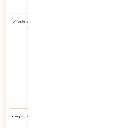
یادنامه/ سخنرانی مرتضی سبحانی نیا مشاور وزیر در
جمع فرمانداران سراسر کشور تیر ماه 1390
543
نمایش
سنوار ؛ لالایی حماسی مادران مسلمان جبهه مقاومت
خواهد شد