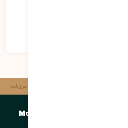
573
نمایش
آژانس خبری وحدت
مرزنامه
مرتضی سبحانی نیا | Morteza