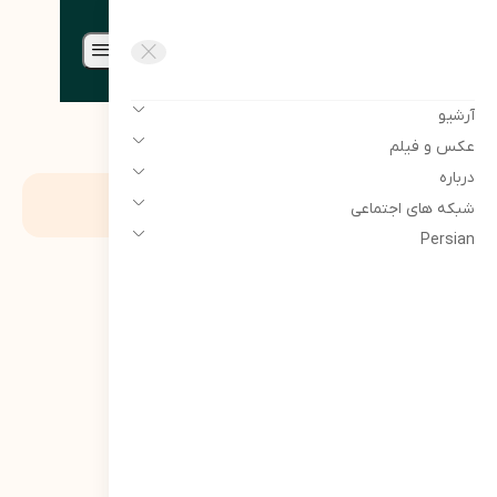
مرتضی سبحانی نیا | Morteza
sobhaninia
آرشیو
عکس و فیلم
درباره
برچسب:
جبهه مقاومت
شبکه های اجتماعی
Persian
سنوار ؛ لالایی
حماسی مادران