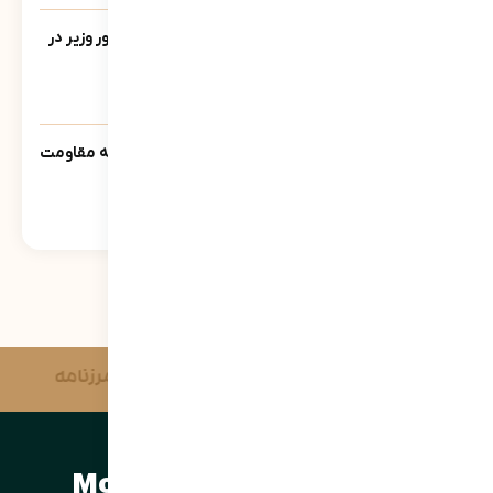
یادنامه/ سخنرانی مرتضی سبحانی نیا مشاور وزیر در
جمع فرمانداران سراسر کشور تیر ماه 1390
543
نمایش
سنوار ؛ لالایی حماسی مادران مسلمان جبهه مقاومت
خواهد شد
573
نمایش
آژانس خبری وحدت
مرزنامه
مرتضی سبحانی نیا | Morteza