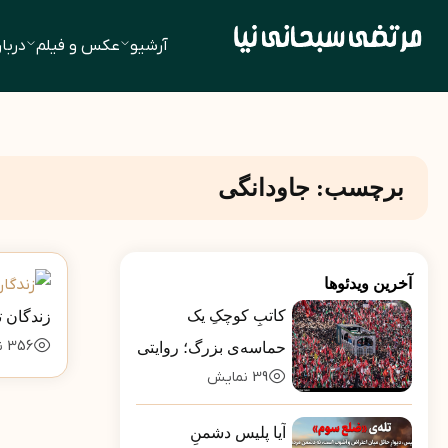
آرشیو
عکس و فیلم
دربار
برچسب:
جاودانگی
آخرین ویدئوها
کاتبِ کوچکِ یک
زندگان ت
356
ن
حماسه‌ی بزرگ؛ روایتی
39
نمایش
از بارِ سنگینِ کلمات در
قاب رسانه‌ها
آیا پلیس دشمنِ