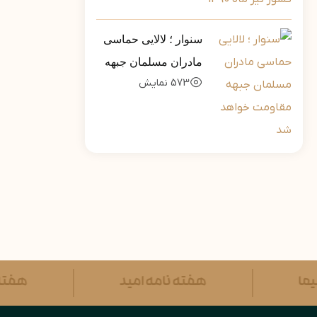
سنوار ؛ لالایی حماسی
مادران مسلمان جبهه
573
نمایش
مقاومت خواهد شد
سیما
هفته نامه امید
هفت