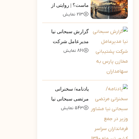
ماست؟ | روایتی از
213
نمایش
تله‌ی خطرناکِ «ضلع
سوم»
گزارش سبحانی نیا
مدیرعامل شرکت
861
نمایش
پشتیبانی مخازن پارس
به سهامداران
یادنامه/ سخنرانی
مرتضی سبحانی نیا
543
نمایش
مشاور وزیر در جمع
فرمانداران سراسر
کشور تیر ماه 1390