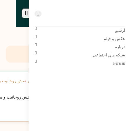
مرتضی سبحانی نیا | Morteza
sobhaninia
آرشیو
عکس و فیلم
درباره
برچسب:
بهشتی
شبکه های اجتماعی
Persian
اسلام، مدیریت و توسعه در ایران: ضرورت بازنگری در نقش روحانیت و سا
جامعه مدرن
497
نمایش