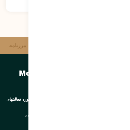
آژانس خبری وحدت
مرزنامه
مرتضی سبحانی نیا | Morteza
sobhaninia
کارشناس رتبه ارشد وزارت کشور | مدرس و مشاور در حوزه فعالیتهای
مردم نهاد
درباره من
تخصص ها
وبلاگ
تماس با من
پخش زنده