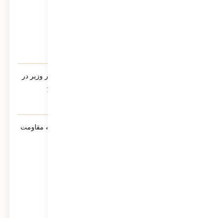
یادنامه/ سخنرانی مرتضی سبحانی نیا مشاور وزیر در
جمع فرمانداران سراسر کشور تیر ماه 1390
543
نمایش
سنوار ؛ لالایی حماسی مادران مسلمان جبهه مقاومت
خواهد شد
573
نمایش