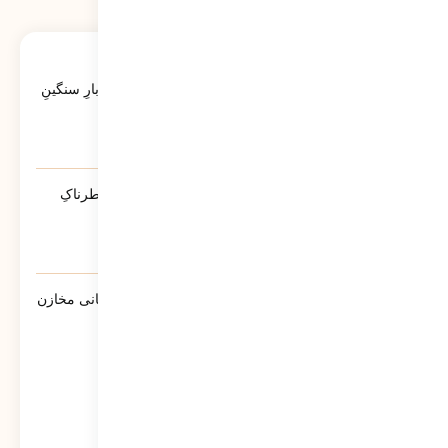
آخرین ویدئوها
کاتبِ کوچکِ یک حماسه‌ی بزرگ؛ روایتی از بارِ سنگینِ
کلمات در قاب رسانه‌ها
39
نمایش
آیا پلیس دشمنِ ماست؟ | روایتی از تله‌ی خطرناکِ
«ضلع سوم»
213
نمایش
گزارش سبحانی نیا مدیرعامل شرکت پشتیبانی مخازن
پارس به سهامداران
861
نمایش