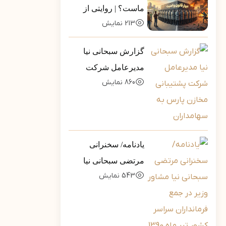
ماست؟ | روایتی از
213
نمایش
تله‌ی خطرناکِ «ضلع
سوم»
گزارش سبحانی نیا
مدیرعامل شرکت
860
نمایش
پشتیبانی مخازن پارس
به سهامداران
یادنامه/ سخنرانی
مرتضی سبحانی نیا
543
نمایش
مشاور وزیر در جمع
فرمانداران سراسر
کشور تیر ماه 1390