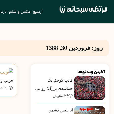
آرشیو
عکس و فیلم
دربار
روز:
فروردین 30, 1388
آخرین ویدئوها
کاتبِ کوچکِ یک
فريب و ن
211
نم
حماسه‌ی بزرگ؛ روایتی
39
نمایش
از بارِ سنگینِ کلمات در
قاب رسانه‌ها
آیا پلیس دشمنِ