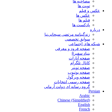
مصاحبه ها
تویت ها
عکس و فیلم
عکس ها
فیلم ها
پادکست ها
درباره
زندگینامه مرتضی سبحانی‌نیا
سوابق تخصصی
شبکه های اجتماعی
صفحه فرود و معرفی
بنیاد سفیر8
صفحه آپارات
کانال تلگرام
صفحه تویتر
صفحه یوتیوب
صفحه ویرگول
صفحه رسمی انتخابات
گروه رسانه ای دولت آرمانی
Persian
Arabic
Chinese (Simplified)
English
French