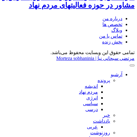
مشاور در حوزه فعالیتهای مردم نهاد
درباره من
تخصص ها
وبلاگ
تماس با من
پخش زنده
تمامی حقوق این وبسایت محفوظ می‌باشد.
مرتضی سبحانی نیا | Morteza sobhaninia
آرشیو
پرونده
اندیشه
مردم نهاد
انرژی
سیاسی
درسی
خبر
یادداشت
عربی
روزنوشت