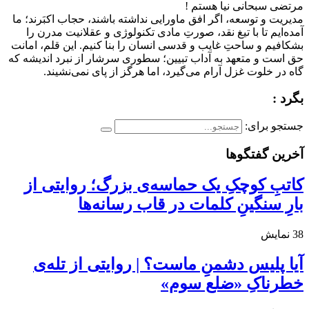
مرتضی سبحانی نیا هستم !
مدیریت و توسعه، اگر افق ماورایی نداشته باشند، حجاب اکبَرند؛ ما
آمده‌ایم تا با تیغ نقد، صورتِ مادی تکنولوژی و عقلانیت مدرن را
بشکافیم و ساحتِ غایب و قدسی انسان را بنا کنیم. این قلم، امانت
حق است و متعهد به آداب تبیین؛ سطوری سرشار از نبرد اندیشه که
گاه در خلوت غزل آرام می‌گیرد، اما هرگز از پای نمی‌نشیند.
بگرد :
جستجو برای:
آخرین گفتگوها
کاتبِ کوچکِ یک حماسه‌ی بزرگ؛ روایتی از
بارِ سنگینِ کلمات در قاب رسانه‌ها
38
نمایش
آیا پلیس دشمنِ ماست؟ | روایتی از تله‌ی
خطرناکِ «ضلع سوم»