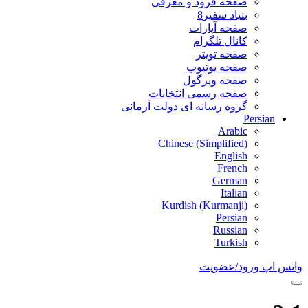
صفحه فرود و معرفی
بنیاد سفیر8
صفحه آپارات
کانال تلگرام
صفحه تویتر
صفحه یوتیوب
صفحه ویرگول
صفحه رسمی انتخابات
گروه رسانه ای دولت آرمانی
Persian
Arabic
Chinese (Simplified)
English
French
German
Italian
Kurdish (Kurmanji)
Persian
Russian
Turkish
واتس اپ
ورود/عضویت