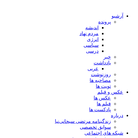
آرشیو
پرونده
اندیشه
مردم نهاد
انرژی
سیاسی
درسی
خبر
یادداشت
عربی
روزنوشت
مصاحبه ها
تویت ها
عکس و فیلم
عکس ها
فیلم ها
پادکست ها
درباره
زندگینامه مرتضی سبحانی‌نیا
سوابق تخصصی
شبکه های اجتماعی