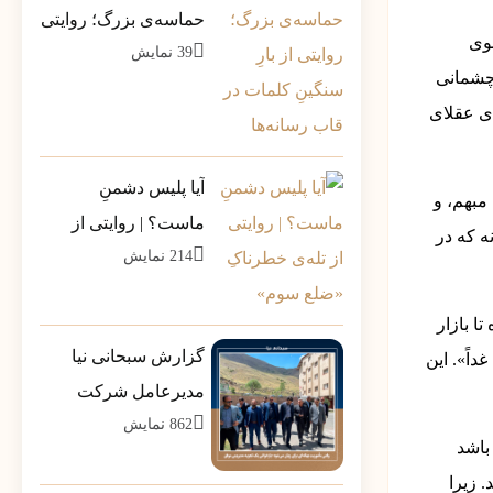
حماسه‌ی بزرگ؛ روایتی
هوی
39
نمایش
از بارِ سنگینِ کلمات در
 چشمانی
قاب رسانه‌ها
‌ی عقلای
آیا پلیس دشمنِ
 مبهم، و
ماست؟ | روایتی از
ه که در
214
نمایش
تله‌ی خطرناکِ «ضلع
سوم»
ا بازار
گزارش سبحانی نیا
داً». این
مدیرعامل شرکت
862
نمایش
پشتیبانی مخازن پارس
باشد
به سهامداران
 زیرا