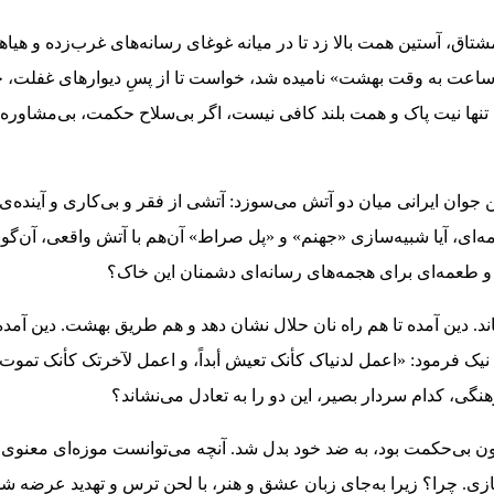
مشتاق، آستین همت بالا زد تا در میانه غوغای رسانه‌های غرب‌زده و هیا
 «ساعت به وقت بهشت» نامیده شد، خواست تا از پسِ دیوارهای غفلت،
 تنها نیت پاک و همت بلند کافی نیست، اگر بی‌سلاح حکمت، بی‌مشاوره
ن جوان ایرانی میان دو آتش می‌سوزد: آتشی از فقر و بی‌کاری و آینده‌ی
ه‌ای، آیا شبیه‌سازی «جهنم» و «پل صراط» آن‌هم با آتش واقعی، آن‌گون
 و طعمه‌ای برای هجمه‌های رسانه‌ای دشمنان این خاک؟
د. دین آمده تا هم راه نان حلال نشان دهد و هم طریق بهشت. دین آمده ت
 نیک فرمود: «اعمل لدنیاک کأنک تعیش أبداً، و اعمل لآخرتک کأنک تموت غ
نگی، کدام سردار بصیر، این دو را به تعادل می‌نشاند؟
 بی‌حکمت بود، به ضد خود بدل شد. آنچه می‌توانست موزه‌ای معنوی 
ی. چرا؟ زیرا به‌جای زبانِ عشق و هنر، با لحنِ ترس و تهدید عرضه شد.