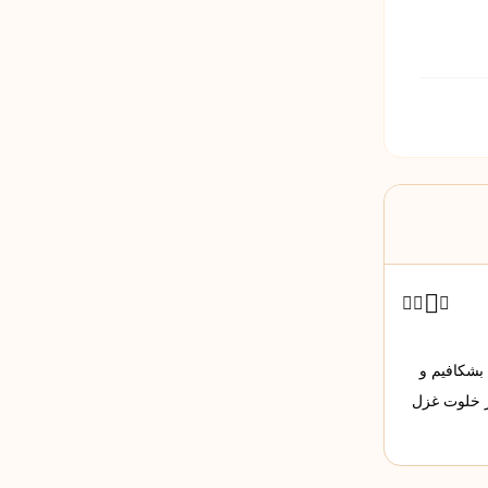
 بشکافیم و
ر خلوت غزل