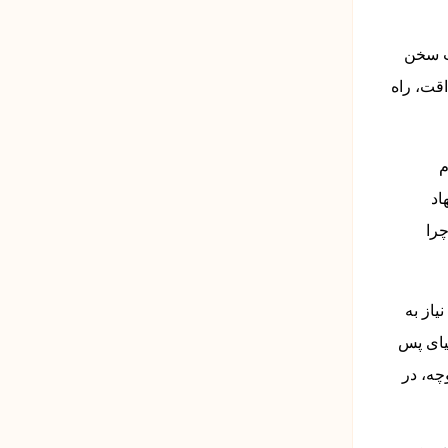
مت سخن
اقت، راه
م
اد
را
یاز به
نیای پس
چه، در