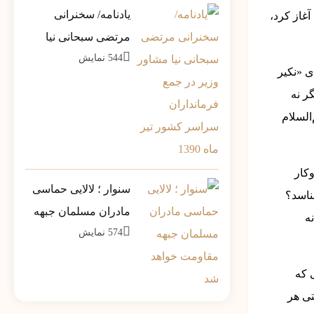
یادنامه/ سخنرانی
غاز کرد،
مرتضی سبحانی نیا
544
نمایش
مشاور وزیر در جمع
ای «نکیر
فرمانداران سراسر
ر نه
کشور تیر ماه 1390
السلام
کار
سنوار ؛ لالایی حماسی
ناسد؟
مادران مسلمان جبهه
ه
574
نمایش
مقاومت خواهد شد
 که
تی هر