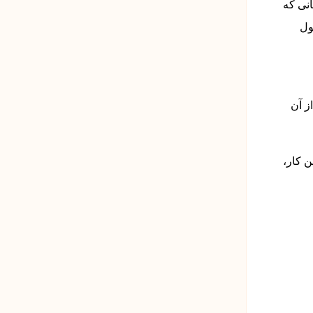
انی که
ول
ز آن
ن کار،