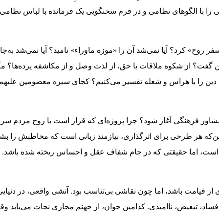
 را با الگوهای نظامی و در فرم سخنگویی یک فرمانده با لباس نظامی آ
 «سفر روح» کرد؟ آیا نمی‌شد آن را «موزه ماوراء» نامید؟ آیا نمی‌شد به‌ج
گفت؟ از شکوه ملاقات با حق، از لذت وصل و از مکاشفه پرده‌ها؟ مگ
 دین را با هراس و شعله تفسیر می‌کنیم؟ کجای سیره معصومین علیهم‌
‌مشاور فرهنگی آغاز شود؟ چرا پروژه‌ای که قرار است با روح مردم سرو
این‌که هر طرحی برای اثرگذاری، نیازمند زبانی است که مخاطبش را بش
د است، اما حقیقتی که در جام شفاف عقل و احساس ریخته شده باشد. ن
 از قیامت باشد، اما چون نقاشی بی‌تناسب بود. آتشی واقعی، در دنیایی
فساد، تبعیض، ناامیدی. کدامین جوان، از جهنم مجازی نجات می‌یابد وق