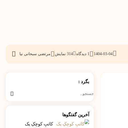
1404-03-04
1 دیدگاه
314
نمایش
مرتضی سبحانی نیا
اشتراک
گذاری
بگرد :
جستجو
برای:
آخرین گفتگوها
کاتبِ کوچکِ یک