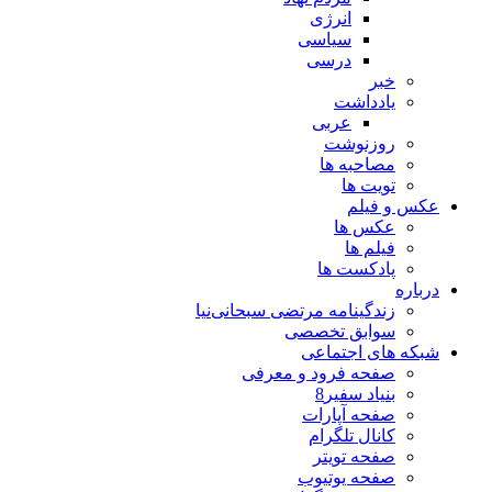
انرژی
سیاسی
درسی
خبر
یادداشت
عربی
روزنوشت
مصاحبه ها
تویت ها
عکس و فیلم
عکس ها
فیلم ها
پادکست ها
درباره
زندگینامه مرتضی سبحانی‌نیا
سوابق تخصصی
شبکه های اجتماعی
صفحه فرود و معرفی
بنیاد سفیر8
صفحه آپارات
کانال تلگرام
صفحه تویتر
صفحه یوتیوب