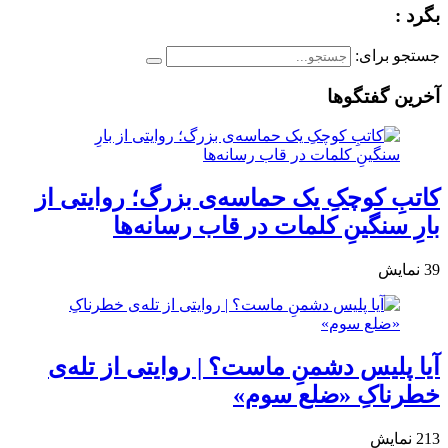
بگرد :
جستجو برای:
آخرین گفتگوها
کاتبِ کوچکِ یک حماسه‌ی بزرگ؛ روایتی از
بارِ سنگینِ کلمات در قاب رسانه‌ها
39
نمایش
آیا پلیس دشمنِ ماست؟ | روایتی از تله‌ی
خطرناکِ «ضلع سوم»
213
نمایش