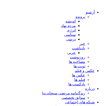
آرشیو
پرونده
اندیشه
مردم نهاد
انرژی
سیاسی
درسی
خبر
یادداشت
عربی
روزنوشت
مصاحبه ها
تویت ها
عکس و فیلم
عکس ها
فیلم ها
پادکست ها
درباره
زندگینامه مرتضی سبحانی‌نیا
سوابق تخصصی
شبکه های اجتماعی