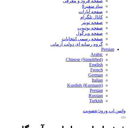
صفحه فرود و معرفی
بنیاد سفیر8
صفحه آپارات
کانال تلگرام
صفحه تویتر
صفحه یوتیوب
صفحه ویرگول
صفحه رسمی انتخابات
گروه رسانه ای دولت آرمانی
Persian
Arabic
Chinese (Simplified)
English
French
German
Italian
Kurdish (Kurmanji)
Persian
Russian
Turkish
واتس اپ
ورود/عضویت