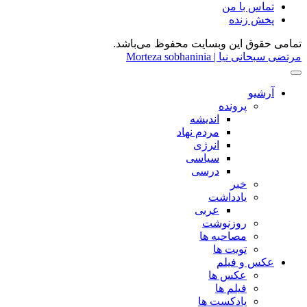
تماس با من
پخش زنده
تمامی حقوق این وبسایت محفوظ می‌باشد.
مرتضی سبحانی نیا | Morteza sobhaninia
آرشیو
پرونده
اندیشه
مردم نهاد
انرژی
سیاسی
درسی
خبر
یادداشت
عربی
روزنوشت
مصاحبه ها
تویت ها
عکس و فیلم
عکس ها
فیلم ها
پادکست ها