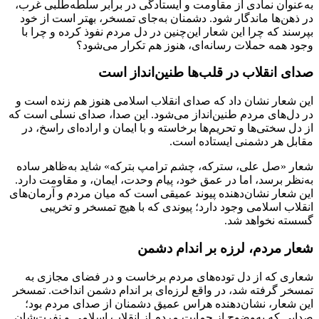
به‌عنوان نمادی از مقاومت و ایستادگی در برابر سلطه‌طلبی غرب،
در ذهن‌ها ماندگار شود. دشمنان به‌جای تمسخر، بهتر است از خود
بپرسند که چرا این شعار این‌چنین در دل مردم نفوذ کرده و چرا با
وجود همه حملات رسانه‌ای، هنوز هم تکرار می‌شود؟
صدای انقلاب در قلب‌ها طنین‌انداز است
این شعار نشان داد که صدای انقلاب اسلامی هنوز هم زنده است و
در دل‌های مردم طنین‌انداز می‌شود. این صدا، صدای نسلی است که
از دل سختی‌ها و تحریم‌ها برخاسته و با ایمان و اراده‌ای راسخ، در
مقابل هر دشمنی ایستاده است.
شعار «صل علی، سترکه، چشم ترامپ بترکه» شاید به‌ظاهر ساده
به‌نظر برسد، اما در عمق خود، پیام وحدت، ایمان، و مقاومت دارد.
این شعار نشان‌دهنده پیوند عمیقی است که میان مردم و آرمان‌های
انقلاب اسلامی وجود دارد؛ پیوندی که با هیچ تمسخر و تخریبی
گسسته نخواهد شد.
شعار مردم، لرزه بر اندام دشمن
شعاری که از دل توده‌های مردم برخاست و در فضای مجازی به
تمسخر گرفته شد، در واقع لرزه‌ای بر اندام دشمن انداخت. تمسخر
این شعار، نشان‌دهنده هراس عمیق دشمنان از صدای مردم بود؛
صدایی که به‌وضوح از حمایت مردم از انقلاب اسلامی و نفرت‌شان