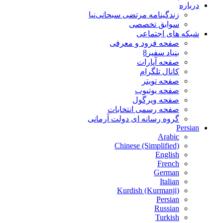
درباره
زندگینامه مرتضی سبحانی‌نیا
سوابق تخصصی
شبکه های اجتماعی
صفحه فرود و معرفی
بنیاد سفیر8
صفحه آپارات
کانال تلگرام
صفحه تویتر
صفحه یوتیوب
صفحه ویرگول
صفحه رسمی انتخابات
گروه رسانه ای دولت آرمانی
Persian
Arabic
Chinese (Simplified)
English
French
German
Italian
Kurdish (Kurmanji)
Persian
Russian
Turkish