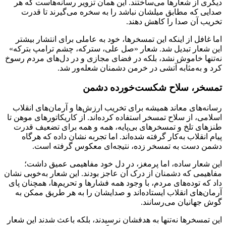
دیگری از شعارها می‌ساختند. این همان تزویر رسانه‌هاست که هر
صدایی که مطابق میلشان نباشد را به سخره می‌گیرند تا قدرت
تخریب آن صدا را کاهش دهند.
اما غافل از اینکه این تمسخرها، خود به عاملی برای انتشار بیشتر
این شعار تبدیل شد. شعار «صل علی، سترکه، چشم ترامپ بترکه»
نه‌تنها خاموش نشد، بلکه در فضای مجازی و در دل‌های مردم رسوخ
کرد و به‌مثابه آتشی در خرمن دشمنان شعله‌ور شد.
تمسخر، سلاح شکست‌خورده دشمن
رسانه‌های معاند همیشه برای تخریب ارزش‌ها و آرمان‌های انقلاب
اسلامی، از سلاح تمسخر استفاده کرده‌اند. از کاریکاتورهای موهن تا
طنزهای تلخ و تمسخرهای بی‌پایه، همه و همه برای تضعیف قدرت
پیام انقلاب به‌کار گرفته شده‌اند. اما تجربه نشان داده که هرگاه
دشمن دست به تمسخر زده، نتیجه‌ای معکوس گرفته است.
این شعار ساده، اما پرمغز، در دل خود مفاهیمی عمیق داشت؛
مفاهیمی که دشمنان از درک آن عاجز بودند. این شعار به‌خوبی نشان
داد که توده‌های مردم، با وجود همه فشارها و تحریم‌ها، همچنان پای
آرمان‌های انقلاب ایستاده‌اند و صدایشان را به هر طریق ممکن به
گوش جهانیان می‌رسانند.
این تمسخرها نه‌تنها به هدفشان نرسیدند، بلکه باعث شدند این شعار