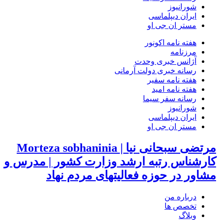
شورانیوز
ایران دیپلماسی
مستر ان جی او
هفته نامه اکونور
مرزنامه
آژانس خبری وحدت
رسانه خبری دولت آرمانی
هفته نامه سفیر
هفته نامه امید
رسانه سفر سیما
شورانیوز
ایران دیپلماسی
مستر ان جی او
مرتضی سبحانی نیا | Morteza sobhaninia
کارشناس رتبه ارشد وزارت کشور | مدرس و
مشاور در حوزه فعالیتهای مردم نهاد
درباره من
تخصص ها
وبلاگ