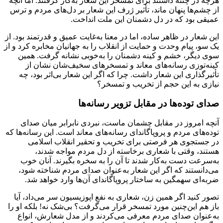
هرچه در چنته داشتند برای تمسخر این شعار به‌کار گرفتند. اما آنچه
از چشم‌ها پنهان ماند، تأثیر ژرف این شعار بر دل‌های مردم و ترس
عمیقی بود که در دل دشمنان این ملت انداخت.
این شعار در ظاهر ساده، اما در معنا به‌غایت عمیق و قدرتمند بود. از
یک سو، پیام وحدت و حمایت از انقلاب را به جهانیان مخابره کرد و از
سوی دیگر، خشم و کینه دشمنان را به‌خوبی نشانه گرفت. همین
کینه‌توزی رسانه‌های معاند و تمسخرهای سخیف‌شان نشان از
تأثیرگذاری این شعار داشت. چرا که اگر این شعار بی‌اثر بود، چه
نیازی به این حجم از تخریب و تمسخر؟
صدای توده‌ها در مقابل تزویر رسانه‌ها
آنچه امروز در مقابل چشمان ماست، نبردی نابرابر میان صدای
توده‌های مردم و پروپاگاندای رسانه‌های معاند است. این رسانه‌ها که
در جستجوی هر فرصتی برای تخریب و تحقیر انقلاب اسلامی
هستند، وقتی با شعاری برخاسته از دل مردم مواجه شدند،
به‌سرعت دست به‌کار شدند تا آن را به سخره بگیرند. آنان خوب
می‌دانستند که اگر این شعار به‌عنوان صدای مردم شناخته شود،
ضربه‌ای سهمگین به ساختار پروپاگاندای آن‌ها وارد خواهد شد.
تصور کنید اگر همین زن، شعاری به نفع اپوزیسیون سر می‌داد، آیا
باز هم این‌چنین مورد تمسخر قرار می‌گرفت؟ بی‌شک نه! بلکه او را
به‌عنوان صدای مردم معرفی می‌کردند و از مدل شعارش، انواع