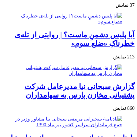
37
نمایش
آیا پلیس دشمنِ ماست؟ | روایتی از تله‌ی
خطرناکِ «ضلع سوم»
213
نمایش
گزارش سبحانی نیا مدیرعامل شرکت
پشتیبانی مخازن پارس به سهامداران
860
نمایش