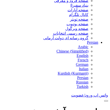
صفحه فرود و معرفی
بنیاد سفیر8
صفحه آپارات
کانال تلگرام
صفحه تویتر
صفحه یوتیوب
صفحه ویرگول
صفحه رسمی انتخابات
گروه رسانه ای دولت آرمانی
Persian
Arabic
Chinese (Simplified)
English
French
German
Italian
Kurdish (Kurmanji)
Persian
Russian
Turkish
واتس اپ
ورود/عضویت