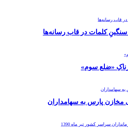
 سنگینِ کلمات در قاب رسانه‌ها
رناکِ «ضلع سوم»
 مخازن پارس به سهامداران