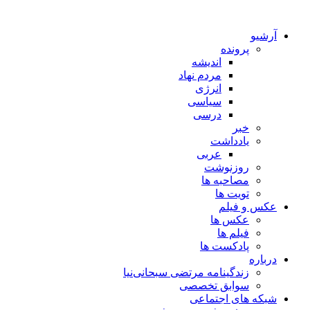
آرشیو
پرونده
اندیشه
مردم نهاد
انرژی
سیاسی
درسی
خبر
یادداشت
عربی
روزنوشت
مصاحبه ها
تویت ها
عکس و فیلم
عکس ها
فیلم ها
پادکست ها
درباره
زندگینامه مرتضی سبحانی‌نیا
سوابق تخصصی
شبکه های اجتماعی