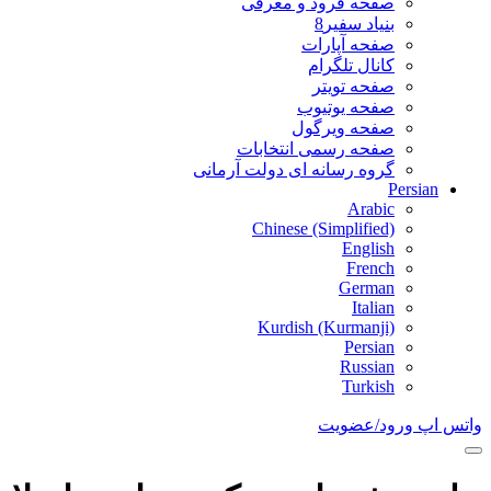
صفحه فرود و معرفی
بنیاد سفیر8
صفحه آپارات
کانال تلگرام
صفحه تویتر
صفحه یوتیوب
صفحه ویرگول
صفحه رسمی انتخابات
گروه رسانه ای دولت آرمانی
Persian
Arabic
Chinese (Simplified)
English
French
German
Italian
Kurdish (Kurmanji)
Persian
Russian
Turkish
واتس اپ
ورود/عضویت