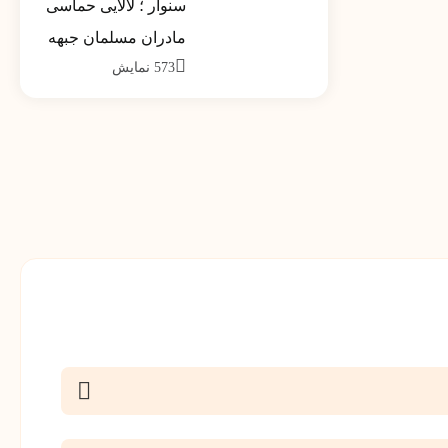
سنوار ؛ لالایی حماسی
کشور تیر ماه 1390
مادران مسلمان جبهه
573
نمایش
مقاومت خواهد شد