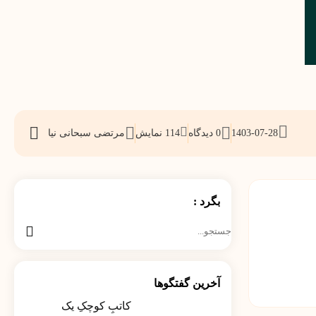
1403-07-28
0 دیدگاه
114
نمایش
مرتضی سبحانی نیا
اشتراک
گذاری
بگرد :
جستجو
برای:
آخرین گفتگوها
کاتبِ کوچکِ یک