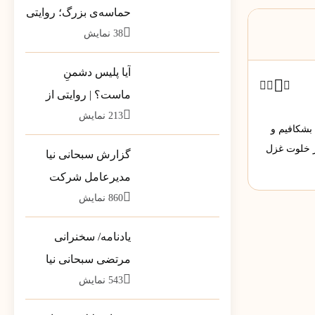
حماسه‌ی بزرگ؛ روایتی
38
نمایش
از بارِ سنگینِ کلمات در
قاب رسانه‌ها
آیا پلیس دشمنِ
ماست؟ | روایتی از
213
نمایش
تله‌ی خطرناکِ «ضلع
 بشکافیم و
سوم»
ر خلوت غزل
گزارش سبحانی نیا
مدیرعامل شرکت
860
نمایش
پشتیبانی مخازن پارس
به سهامداران
یادنامه/ سخنرانی
مرتضی سبحانی نیا
543
نمایش
مشاور وزیر در جمع
فرمانداران سراسر