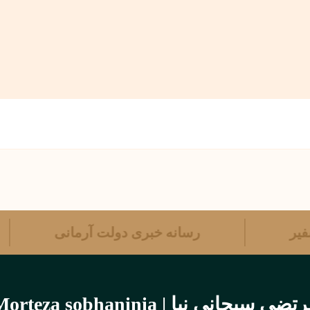
 سفیر
رسانه خبری دولت آرمانی
تضی سبحانی نیا | Morteza sobhaninia