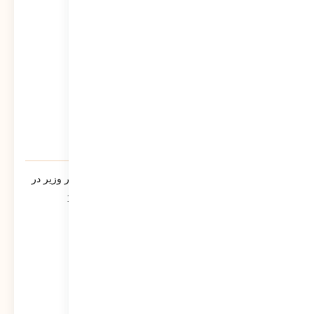
864
نمایش
یادنامه/ سخنرانی مرتضی سبحانی نیا مشاور وزیر در
جمع فرمانداران سراسر کشور تیر ماه 1390
549
نمایش