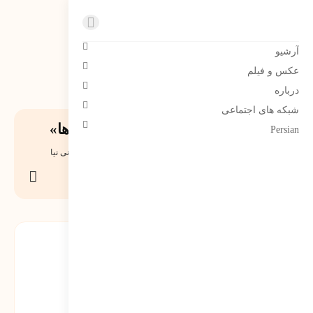
مرتضی سبحانی نیا | Morteza sobhaninia
آرشیو
عکس و فیلم
درباره
شبکه های اجتماعی
از مجموعه جامانده؛ غزل «قدم‌ها»
Persian
1404-05-21
0 دیدگاه
218
نمایش
مرتضی سبحانی نیا
اشتراک
گذاری