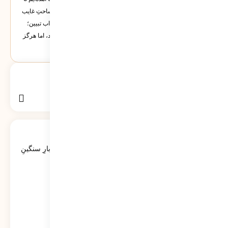
با تیغ نقد، صورتِ مادی تکنولوژی و عقلانیت مدرن را بشکافیم و ساحتِ غایب
و قدسی انسان را بنا کنیم. این قلم، امانت حق است و متعهد به آداب تبیین؛
سطوری سرشار از نبرد اندیشه که گاه در خلوت غزل آرام می‌گیرد، اما هرگز
از پای نمی‌نشیند.
بگرد :
جستجو
برای:
آخرین گفتگوها
کاتبِ کوچکِ یک حماسه‌ی بزرگ؛ روایتی از بارِ سنگینِ
کلمات در قاب رسانه‌ها
40
نمایش