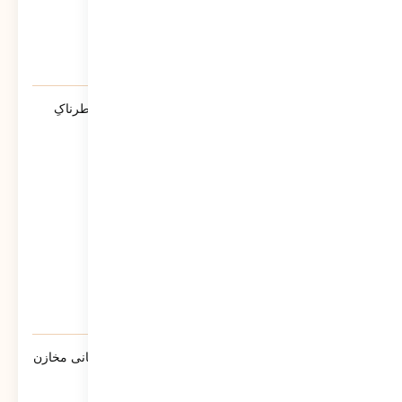
آیا پلیس دشمنِ ماست؟ | روایتی از تله‌ی خطرناکِ
«ضلع سوم»
219
نمایش
گزارش سبحانی نیا مدیرعامل شرکت پشتیبانی مخازن
پارس به سهامداران