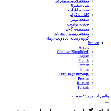
صفحه فرود و معرفی
بنیاد سفیر8
صفحه آپارات
کانال تلگرام
صفحه تویتر
صفحه یوتیوب
صفحه ویرگول
صفحه رسمی انتخابات
گروه رسانه ای دولت آرمانی
Persian
Arabic
Chinese (Simplified)
English
French
German
Italian
Kurdish (Kurmanji)
Persian
Russian
Turkish
واتس اپ
ورود/عضویت