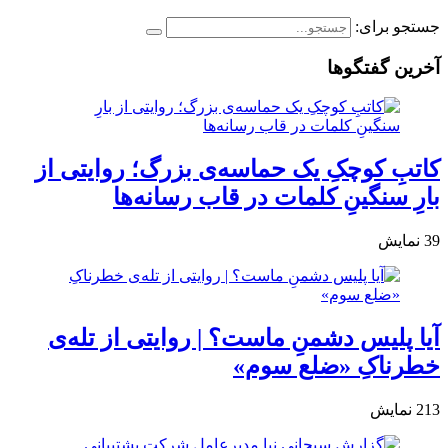
جستجو برای:
آخرین گفتگوها
کاتبِ کوچکِ یک حماسه‌ی بزرگ؛ روایتی از
بارِ سنگینِ کلمات در قاب رسانه‌ها
39
نمایش
آیا پلیس دشمنِ ماست؟ | روایتی از تله‌ی
خطرناکِ «ضلع سوم»
213
نمایش