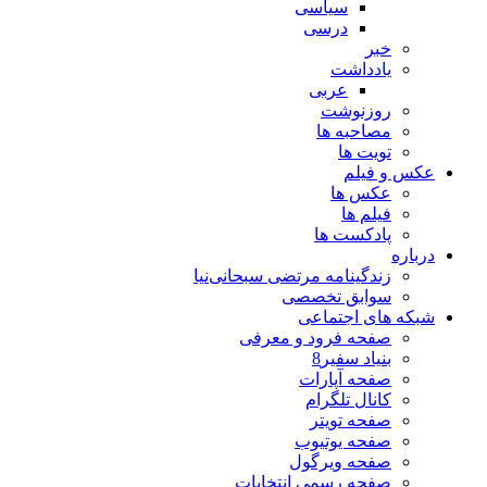
سیاسی
درسی
خبر
یادداشت
عربی
روزنوشت
مصاحبه ها
تویت ها
عکس و فیلم
عکس ها
فیلم ها
پادکست ها
درباره
زندگینامه مرتضی سبحانی‌نیا
سوابق تخصصی
شبکه های اجتماعی
صفحه فرود و معرفی
بنیاد سفیر8
صفحه آپارات
کانال تلگرام
صفحه تویتر
صفحه یوتیوب
صفحه ویرگول
صفحه رسمی انتخابات