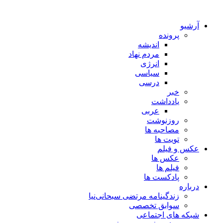
آرشیو
پرونده
اندیشه
مردم نهاد
انرژی
سیاسی
درسی
خبر
یادداشت
عربی
روزنوشت
مصاحبه ها
تویت ها
عکس و فیلم
عکس ها
فیلم ها
پادکست ها
درباره
زندگینامه مرتضی سبحانی‌نیا
سوابق تخصصی
شبکه های اجتماعی