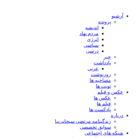
آرشیو
پرونده
اندیشه
مردم نهاد
انرژی
سیاسی
درسی
خبر
یادداشت
عربی
روزنوشت
مصاحبه ها
تویت ها
عکس و فیلم
عکس ها
فیلم ها
پادکست ها
درباره
زندگینامه مرتضی سبحانی‌نیا
سوابق تخصصی
شبکه های اجتماعی