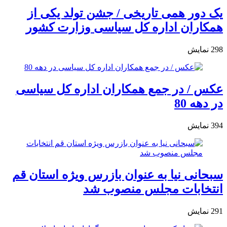
یک دور همی تاریخی / جشن تولد یکی از
همکاران اداره کل سیاسی وزارت کشور
298
نمایش
عکس / در جمع همکاران اداره کل سیاسی
در دهه 80
394
نمایش
سبحانی نیا به عنوان بازرس ویژه استان قم
انتخابات مجلس منصوب شد
291
نمایش