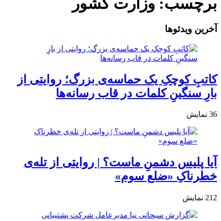
برچسب:
وزارت کشور
آخرین ویدئوها
کاتبِ کوچکِ یک حماسه‌ی بزرگ؛ روایتی از
بارِ سنگینِ کلمات در قاب رسانه‌ها
36
نمایش
آیا پلیس دشمنِ ماست؟ | روایتی از تله‌ی
خطرناکِ «ضلع سوم»
212
نمایش