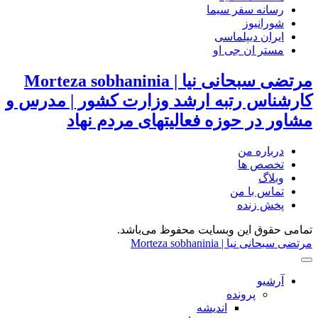
رسانه سفر سیما
شورانیوز
ایران دیپلماسی
مستر ان جی او
مرتضی سبحانی نیا | Morteza sobhaninia
کارشناس رتبه ارشد وزارت کشور | مدرس و
مشاور در حوزه فعالیتهای مردم نهاد
درباره من
تخصص ها
وبلاگ
تماس با من
پخش زنده
تمامی حقوق این وبسایت محفوظ می‌باشد.
مرتضی سبحانی نیا | Morteza sobhaninia
آرشیو
پرونده
اندیشه