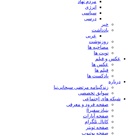
مردم نهاد
انرژی
سیاسی
درسی
خبر
یادداشت
عربی
روزنوشت
مصاحبه ها
تویت ها
عکس و فیلم
عکس ها
فیلم ها
پادکست ها
درباره
زندگینامه مرتضی سبحانی‌نیا
سوابق تخصصی
شبکه های اجتماعی
صفحه فرود و معرفی
بنیاد سفیر8
صفحه آپارات
کانال تلگرام
صفحه تویتر
صفحه یوتیوب