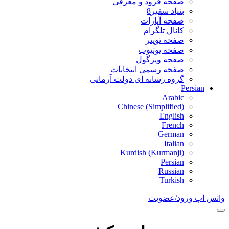
صفحه فرود و معرفی
بنیاد سفیر8
صفحه آپارات
کانال تلگرام
صفحه تویتر
صفحه یوتیوب
صفحه ویرگول
صفحه رسمی انتخابات
گروه رسانه ای دولت آرمانی
Persian
Arabic
Chinese (Simplified)
English
French
German
Italian
Kurdish (Kurmanji)
Persian
Russian
Turkish
واتس اپ
ورود/عضویت