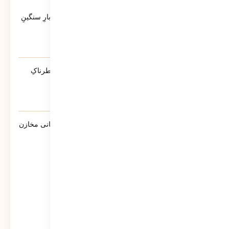
آخرین ویدئوها
کاتبِ کوچکِ یک حماسه‌ی بزرگ؛ روایتی از بارِ سنگینِ
کلمات در قاب رسانه‌ها
39
نمایش
آیا پلیس دشمنِ ماست؟ | روایتی از تله‌ی خطرناکِ
«ضلع سوم»
214
نمایش
گزارش سبحانی نیا مدیرعامل شرکت پشتیبانی مخازن
پارس به سهامداران
862
نمایش