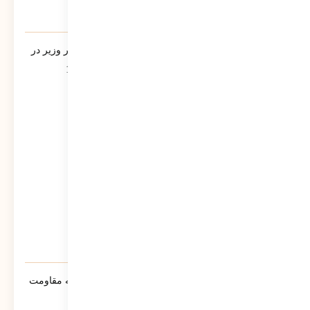
یادنامه/ سخنرانی مرتضی سبحانی نیا مشاور وزیر در
جمع فرمانداران سراسر کشور تیر ماه 1390
544
نمایش
سنوار ؛ لالایی حماسی مادران مسلمان جبهه مقاومت
خواهد شد