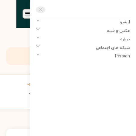
مرتضی سبحانی نیا | Morteza sobhaninia
آرشیو
عکس و فیلم
درباره
شبکه های اجتماعی
برچسب:
هتل مرآت مشهد
Persian
دیدار مدیرعامل شرکت مرآت با پرسنل هتل مرآت مشهد
346
نمایش