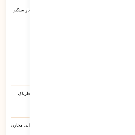
آخرین ویدئوها
کاتبِ کوچکِ یک حماسه‌ی بزرگ؛ روایتی از بارِ سنگینِ
کلمات در قاب رسانه‌ها
37
نمایش
آیا پلیس دشمنِ ماست؟ | روایتی از تله‌ی خطرناکِ
«ضلع سوم»
213
نمایش
گزارش سبحانی نیا مدیرعامل شرکت پشتیبانی مخازن
پارس به سهامداران