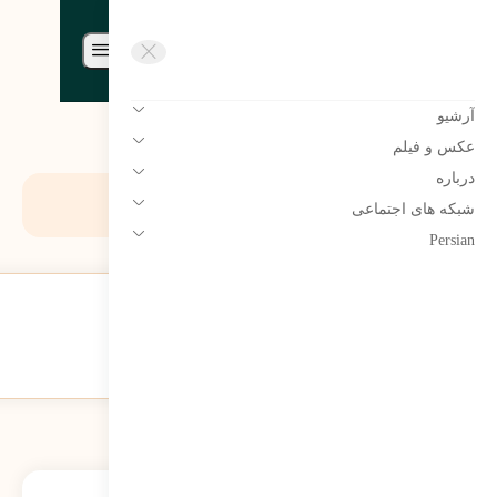
مرتضی سبحانی نیا | Morteza
sobhaninia
آرشیو
عکس و فیلم
درباره
برچسب:
حقیقت
شبکه های اجتماعی
Persian
حقیقت، ذبیحِ اعظمِ «آزادی»
221
نمایش