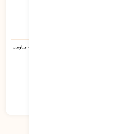
سنوار ؛ لالایی حماسی مادران مسلمان جبهه مقاومت
خواهد شد
573
نمایش