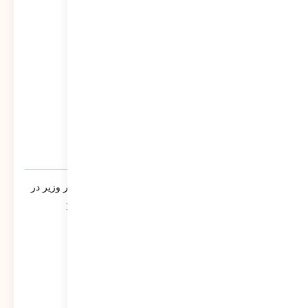
860
نمایش
یادنامه/ سخنرانی مرتضی سبحانی نیا مشاور وزیر در
جمع فرمانداران سراسر کشور تیر ماه 1390
543
نمایش