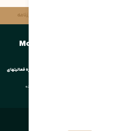
آژانس خبری وحدت
مرزنامه
مرتضی سبحانی نیا | Morteza
sobhaninia
کارشناس رتبه ارشد وزارت کشور | مدرس و مشاور در حوزه فعالیتهای
مردم نهاد
درباره من
تخصص ها
وبلاگ
تماس با من
پخش زنده
تمامی حقوق این وبسایت محفوظ می‌باشد.