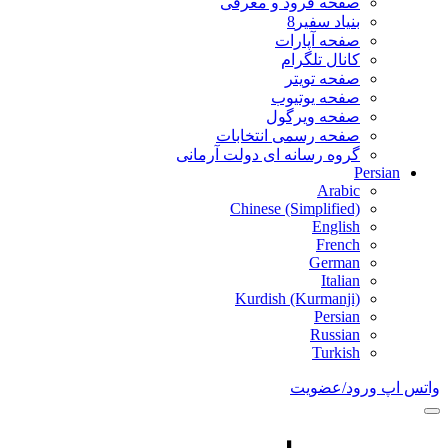
صفحه فرود و معرفی
بنیاد سفیر8
صفحه آپارات
کانال تلگرام
صفحه تویتر
صفحه یوتیوب
صفحه ویرگول
صفحه رسمی انتخابات
گروه رسانه ای دولت آرمانی
Persian
Arabic
Chinese (Simplified)
English
French
German
Italian
Kurdish (Kurmanji)
Persian
Russian
Turkish
واتس اپ
ورود/عضویت