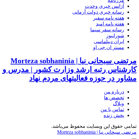
مرزنامه
آژانس خبری وحدت
رسانه خبری دولت آرمانی
هفته نامه سفیر
هفته نامه امید
رسانه سفر سیما
شورانیوز
ایران دیپلماسی
مستر ان جی او
مرتضی سبحانی نیا | Morteza sobhaninia
کارشناس رتبه ارشد وزارت کشور | مدرس و
مشاور در حوزه فعالیتهای مردم نهاد
درباره من
تخصص ها
وبلاگ
تماس با من
پخش زنده
تمامی حقوق این وبسایت محفوظ می‌باشد.
مرتضی سبحانی نیا | Morteza sobhaninia