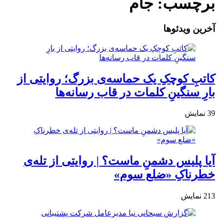
برچسب:
جام
آخرین ویدئوها
کاتبِ کوچکِ یک حماسه‌ی بزرگ؛ روایتی از
بارِ سنگینِ کلمات در قاب رسانه‌ها
39
نمایش
آیا پلیس دشمنِ ماست؟ | روایتی از تله‌ی
خطرناکِ «ضلع سوم»
213
نمایش