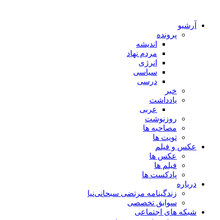
آرشیو
پرونده
اندیشه
مردم نهاد
انرژی
سیاسی
درسی
خبر
یادداشت
عربی
روزنوشت
مصاحبه ها
تویت ها
عکس و فیلم
عکس ها
فیلم ها
پادکست ها
درباره
زندگینامه مرتضی سبحانی‌نیا
سوابق تخصصی
شبکه های اجتماعی