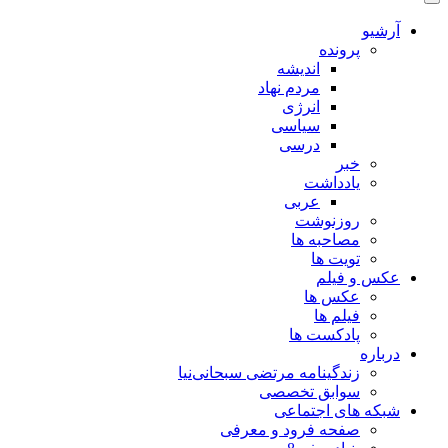
آرشیو
پرونده
اندیشه
مردم نهاد
انرژی
سیاسی
درسی
خبر
یادداشت
عربی
روزنوشت
مصاحبه ها
تویت ها
عکس و فیلم
عکس ها
فیلم ها
پادکست ها
درباره
زندگینامه مرتضی سبحانی‌نیا
سوابق تخصصی
شبکه های اجتماعی
صفحه فرود و معرفی