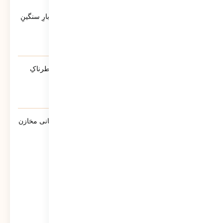
آخرین ویدئوها
کاتبِ کوچکِ یک حماسه‌ی بزرگ؛ روایتی از بارِ سنگینِ
کلمات در قاب رسانه‌ها
38
نمایش
آیا پلیس دشمنِ ماست؟ | روایتی از تله‌ی خطرناکِ
«ضلع سوم»
213
نمایش
گزارش سبحانی نیا مدیرعامل شرکت پشتیبانی مخازن
پارس به سهامداران
860
نمایش