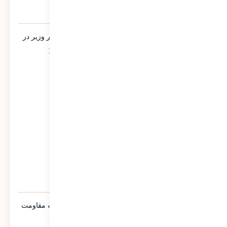
یادنامه/ سخنرانی مرتضی سبحانی نیا مشاور وزیر در
جمع فرمانداران سراسر کشور تیر ماه 1390
543
نمایش
سنوار ؛ لالایی حماسی مادران مسلمان جبهه مقاومت
خواهد شد