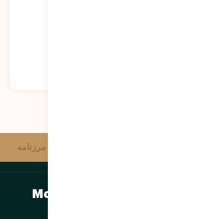
573
نمایش
آژانس خبری وحدت
مرزنامه
مرتضی سبحانی نیا | Morteza