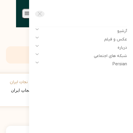
مرتضی سبحانی نیا | Morteza
sobhaninia
آرشیو
عکس و فیلم
درباره
برچسب:
اغتشاشات
شبکه های اجتماعی
Persian
خروج از سوله؛ پاره کردنِ پرده‌ی «نمایش ترومن» برای نجاتِ ایران
174
نمایش