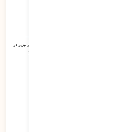
یادنامه/ سخنرانی مرتضی سبحانی نیا مشاور وزیر در
جمع فرمانداران سراسر کشور تیر ماه 1390
544
نمایش