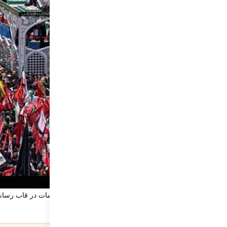
کاتبِ کوچکِ یک حماسه‌ی بزرگ؛ روایتی از بارِ سنگینِ کلمات در قاب رسانه
32
نمایش