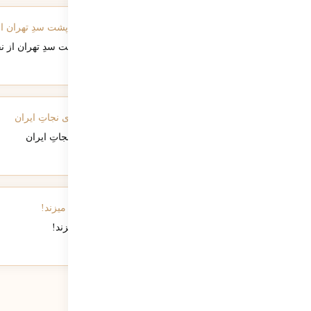
قمار بی‌حاصل در خلیج فارس؛ وقتی توپخانه‌ی ترامپ پشت سدِ تهران از ن
129
نمایش
خروج از سوله؛ پاره کردنِ پرده‌ی «نمایش ترومن» برای نجاتِ ایران
174
نمایش
وقتی زخم‌های کودکی یک «ابله»، نظم جهانی را بر هم میزند!
142
نمایش