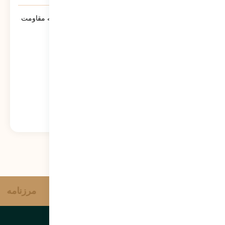
سنوار ؛ لالایی حماسی مادران مسلمان جبهه مقاومت
خواهد شد
574
نمایش
آژانس خبری وحدت
مرزنامه