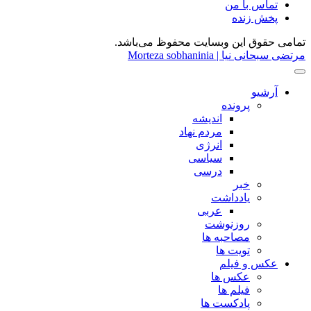
تماس با من
پخش زنده
تمامی حقوق این وبسایت محفوظ می‌باشد.
مرتضی سبحانی نیا | Morteza sobhaninia
آرشیو
پرونده
اندیشه
مردم نهاد
انرژی
سیاسی
درسی
خبر
یادداشت
عربی
روزنوشت
مصاحبه ها
تویت ها
عکس و فیلم
عکس ها
فیلم ها
پادکست ها