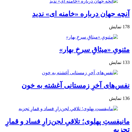
آنچه جهان درباره «خامنه ای» ندید
178
نمایش
مثنویِ «میثاقِ سرخِ بهار»
133
نمایش
نفس‌های آخرِ زمستانی آغشته به خون
136
نمایش
مانیفستِ پهلوی؛ تلاقیِ لجن‌زارِ فساد و قمارِ
تجزیه