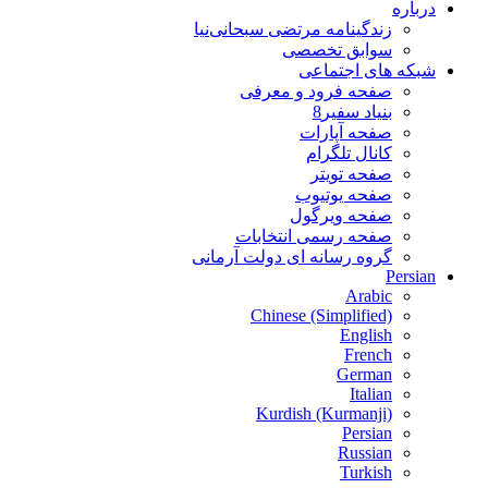
درباره
زندگینامه مرتضی سبحانی‌نیا
سوابق تخصصی
شبکه های اجتماعی
صفحه فرود و معرفی
بنیاد سفیر8
صفحه آپارات
کانال تلگرام
صفحه تویتر
صفحه یوتیوب
صفحه ویرگول
صفحه رسمی انتخابات
گروه رسانه ای دولت آرمانی
Persian
Arabic
Chinese (Simplified)
English
French
German
Italian
Kurdish (Kurmanji)
Persian
Russian
Turkish