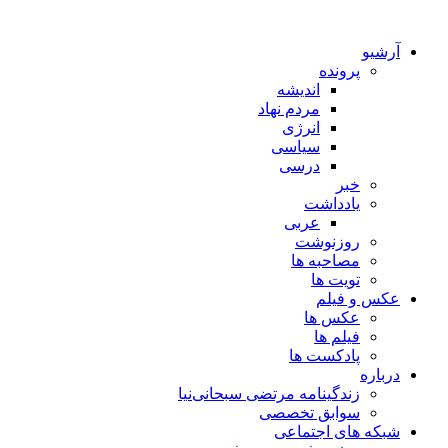
آرشیو
پرونده
اندیشه
مردم نهاد
انرژی
سیاسی
درسی
خبر
یادداشت
عربی
روزنوشت
مصاحبه ها
تویت ها
عکس و فیلم
عکس ها
فیلم ها
پادکست ها
درباره
زندگینامه مرتضی سبحانی‌نیا
سوابق تخصصی
شبکه های اجتماعی