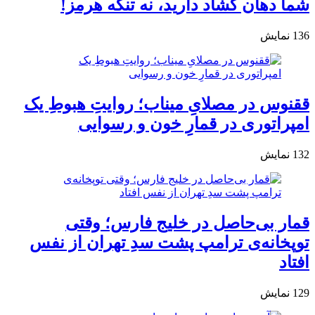
شما دهان گشاد دارید، نه تنگه هرمز!
136
نمایش
ققنوس در مصلایِ میناب؛ روایتِ هبوطِ یک
امپراتوری در قمارِ خون و رسوایی
132
نمایش
قمار بی‌حاصل در خلیج فارس؛ وقتی
توپخانه‌ی ترامپ پشت سدِ تهران از نفس
افتاد
129
نمایش