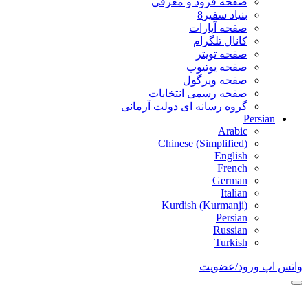
صفحه فرود و معرفی
بنیاد سفیر8
صفحه آپارات
کانال تلگرام
صفحه تویتر
صفحه یوتیوب
صفحه ویرگول
صفحه رسمی انتخابات
گروه رسانه ای دولت آرمانی
Persian
Arabic
Chinese (Simplified)
English
French
German
Italian
Kurdish (Kurmanji)
Persian
Russian
Turkish
واتس اپ
ورود/عضویت