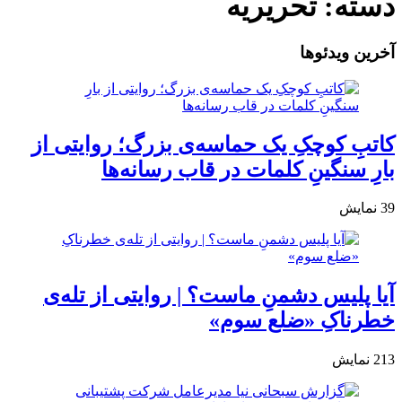
دسته:
تحریریه
آخرین ویدئوها
کاتبِ کوچکِ یک حماسه‌ی بزرگ؛ روایتی از
بارِ سنگینِ کلمات در قاب رسانه‌ها
39
نمایش
آیا پلیس دشمنِ ماست؟ | روایتی از تله‌ی
خطرناکِ «ضلع سوم»
213
نمایش