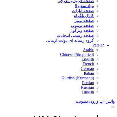
صفحه فرود و معرفی
بنیاد سفیر8
صفحه آپارات
کانال تلگرام
صفحه تویتر
صفحه یوتیوب
صفحه ویرگول
صفحه رسمی انتخابات
گروه رسانه ای دولت آرمانی
Persian
Arabic
Chinese (Simplified)
English
French
German
Italian
Kurdish (Kurmanji)
Persian
Russian
Turkish
واتس اپ
ورود/عضویت