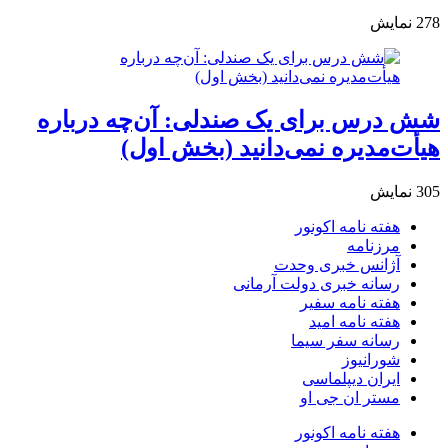
278
نمایش
شش درس برای یک صندلی: آن‌چه درباره
هیأت‌مدیره نمی‌دانید (بخش اول)
305
نمایش
هفته نامه اکونور
مرزنامه
آژانس خبری وحدت
رسانه خبری دولت آرمانی
هفته نامه سفیر
هفته نامه امید
رسانه سفر سیما
شورانیوز
ایران دیپلماسی
مستر ان جی او
هفته نامه اکونور