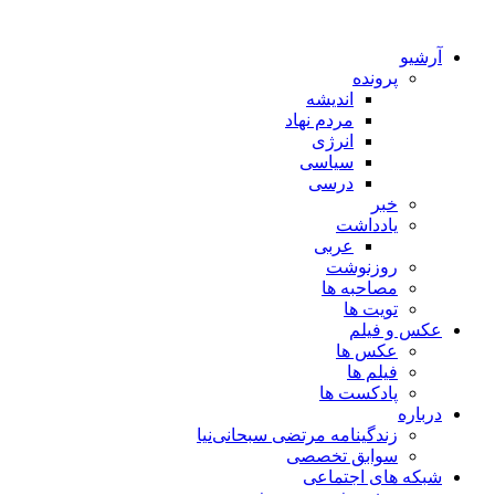
آرشیو
پرونده
اندیشه
مردم نهاد
انرژی
سیاسی
درسی
خبر
یادداشت
عربی
روزنوشت
مصاحبه ها
تویت ها
عکس و فیلم
عکس ها
فیلم ها
پادکست ها
درباره
زندگینامه مرتضی سبحانی‌نیا
سوابق تخصصی
شبکه های اجتماعی