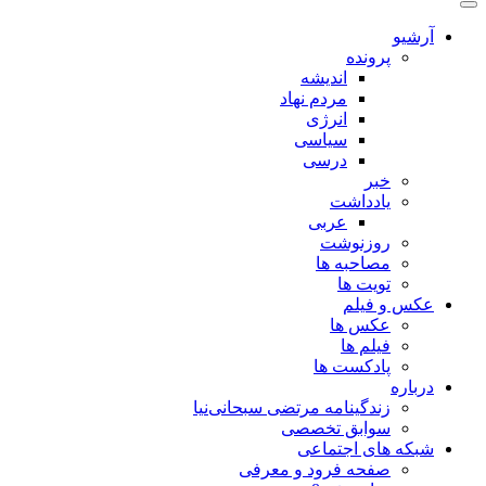
آرشیو
پرونده
اندیشه
مردم نهاد
انرژی
سیاسی
درسی
خبر
یادداشت
عربی
روزنوشت
مصاحبه ها
تویت ها
عکس و فیلم
عکس ها
فیلم ها
پادکست ها
درباره
زندگینامه مرتضی سبحانی‌نیا
سوابق تخصصی
شبکه های اجتماعی
صفحه فرود و معرفی