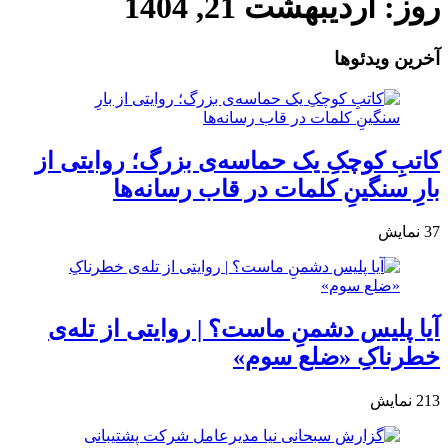
روز:
اردیبهشت 21, 1404
آخرین ویدئوها
کاتبِ کوچکِ یک حماسه‌ی بزرگ؛ روایتی از
بارِ سنگینِ کلمات در قاب رسانه‌ها
37
نمایش
آیا پلیس دشمنِ ماست؟ | روایتی از تله‌ی
خطرناکِ «ضلع سوم»
213
نمایش