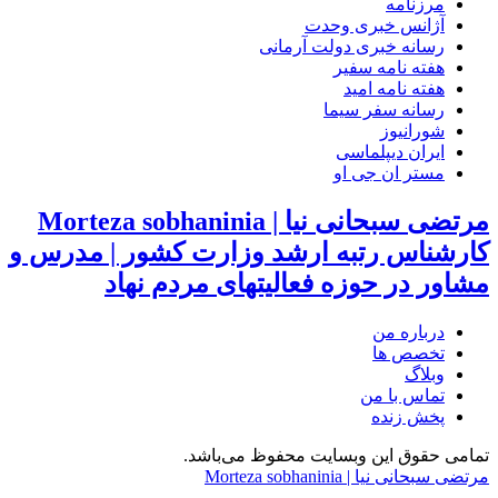
مرزنامه
آژانس خبری وحدت
رسانه خبری دولت آرمانی
هفته نامه سفیر
هفته نامه امید
رسانه سفر سیما
شورانیوز
ایران دیپلماسی
مستر ان جی او
مرتضی سبحانی نیا | Morteza sobhaninia
کارشناس رتبه ارشد وزارت کشور | مدرس و
مشاور در حوزه فعالیتهای مردم نهاد
درباره من
تخصص ها
وبلاگ
تماس با من
پخش زنده
تمامی حقوق این وبسایت محفوظ می‌باشد.
مرتضی سبحانی نیا | Morteza sobhaninia