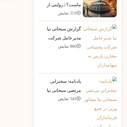
ماست؟ | روایتی از
213
نمایش
تله‌ی خطرناکِ «ضلع
سوم»
گزارش سبحانی نیا
مدیرعامل شرکت
860
نمایش
پشتیبانی مخازن پارس
به سهامداران
یادنامه/ سخنرانی
مرتضی سبحانی نیا
543
نمایش
مشاور وزیر در جمع
فرمانداران سراسر
کشور تیر ماه 1390