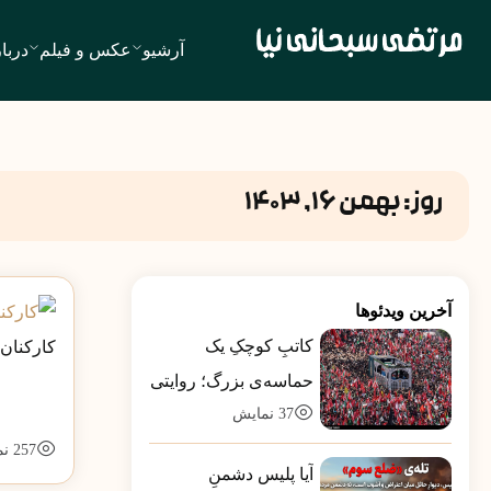
آرشیو
عکس و فیلم
دربا
روز:
بهمن 16, 1403
آخرین ویدئوها
کاتبِ کوچکِ یک
کارکنان 
حماسه‌ی بزرگ؛ روایتی
37
نمایش
از بارِ سنگینِ کلمات در
قاب رسانه‌ها
257
نم
آیا پلیس دشمنِ