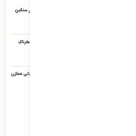
آخرین ویدئوها
کاتبِ کوچکِ یک حماسه‌ی بزرگ؛ روایتی از بارِ سنگینِ
کلمات در قاب رسانه‌ها
39
نمایش
آیا پلیس دشمنِ ماست؟ | روایتی از تله‌ی خطرناکِ
«ضلع سوم»
214
نمایش
گزارش سبحانی نیا مدیرعامل شرکت پشتیبانی مخازن
پارس به سهامداران
862
نمایش