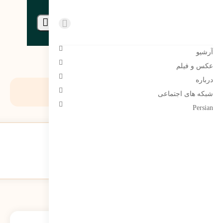
مرتضی سبحانی نیا | Morteza
sobhaninia
آرشیو
عکس و فیلم
درباره
روز:
شهریور 28, 1402
شبکه های اجتماعی
Persian
سبحانی نیا از خروج هتل گاجره از زیان خبر داد
268
نمایش