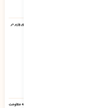
یادنامه/ سخنرانی مرتضی سبحانی نیا مشاور وزیر در
جمع فرمانداران سراسر کشور تیر ماه 1390
544
نمایش
سنوار ؛ لالایی حماسی مادران مسلمان جبهه مقاومت