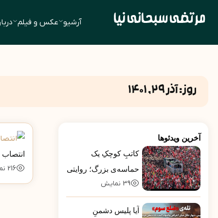
آرشیو
عکس و فیلم
دربار
روز:
آذر 29, 1401
آخرین ویدئوها
کاتبِ کوچکِ یک
انتصاب 
216
نم
حماسه‌ی بزرگ؛ روایتی
39
نمایش
از بارِ سنگینِ کلمات در
قاب رسانه‌ها
آیا پلیس دشمنِ