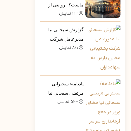
ماست؟ | روایتی از
213
نمایش
تله‌ی خطرناکِ «ضلع
سوم»
گزارش سبحانی نیا
مدیرعامل شرکت
860
نمایش
پشتیبانی مخازن پارس
به سهامداران
یادنامه/ سخنرانی
مرتضی سبحانی نیا
543
نمایش
مشاور وزیر در جمع
فرمانداران سراسر
کشور تیر ماه 1390