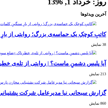
روز:
خرداد 1, 1396
آخرین ویدئوها
کاتبِ کوچکِ یک حماسه‌ی بزرگ؛ روایتی از بارِ
38
نمایش
آیا پلیس دشمنِ ماست؟ | روایتی از تله‌ی خط
213
نمایش
گزارش سبحانی نیا مدیرعامل شرکت پشتیبانی
860
نمایش