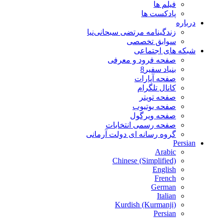
فیلم ها
پادکست ها
درباره
زندگینامه مرتضی سبحانی‌نیا
سوابق تخصصی
شبکه های اجتماعی
صفحه فرود و معرفی
بنیاد سفیر8
صفحه آپارات
کانال تلگرام
صفحه تویتر
صفحه یوتیوب
صفحه ویرگول
صفحه رسمی انتخابات
گروه رسانه ای دولت آرمانی
Persian
Arabic
Chinese (Simplified)
English
French
German
Italian
Kurdish (Kurmanji)
Persian