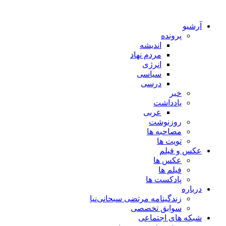
آرشیو
پرونده
اندیشه
مردم نهاد
انرژی
سیاسی
درسی
خبر
یادداشت
عربی
روزنوشت
مصاحبه ها
تویت ها
عکس و فیلم
عکس ها
فیلم ها
پادکست ها
درباره
زندگینامه مرتضی سبحانی‌نیا
سوابق تخصصی
شبکه های اجتماعی