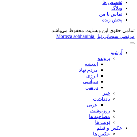
تخصص ها
وبلاگ
تماس با من
پخش زنده
تمامی حقوق این وبسایت محفوظ می‌باشد.
مرتضی سبحانی نیا | Morteza sobhaninia
آرشیو
پرونده
اندیشه
مردم نهاد
انرژی
سیاسی
درسی
خبر
یادداشت
عربی
روزنوشت
مصاحبه ها
تویت ها
عکس و فیلم
عکس ها