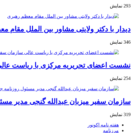
293
نمایش
دیدار با دکتر ولایتی مشاور بین الملل مقام م
346
نمایش
نشست اعضای تحریریه مرکزی با ریاست عالی
254
نمایش
سازمان سفیر میزبان عبدالله گنجی مدیر مسئ
319
نمایش
هفته نامه اکونور
مرزنامه