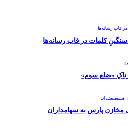
 سنگینِ کلمات در قاب رسانه‌ها
رناکِ «ضلع سوم»
 مخازن پارس به سهامداران