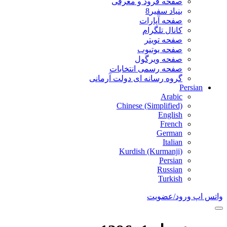
صفحه فرود و معرفی
بنیاد سفیر8
صفحه آپارات
کانال تلگرام
صفحه تویتر
صفحه یوتیوب
صفحه ویرگول
صفحه رسمی انتخابات
گروه رسانه ای دولت آرمانی
Persian
Arabic
Chinese (Simplified)
English
French
German
Italian
Kurdish (Kurmanji)
Persian
Russian
Turkish
واتس اپ
ورود/عضویت