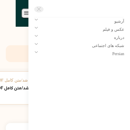
مرتضی سبحانی نیا | Morteza sobhaninia
آرشیو
عکس و فیلم
درباره
شبکه های اجتماعی
روز:
تیر 1, 1389
Persian
هفته نامه جام به سردبیری مرتضی سبحانی نیا منتشر شد/متن کامل PDF
234
نمایش