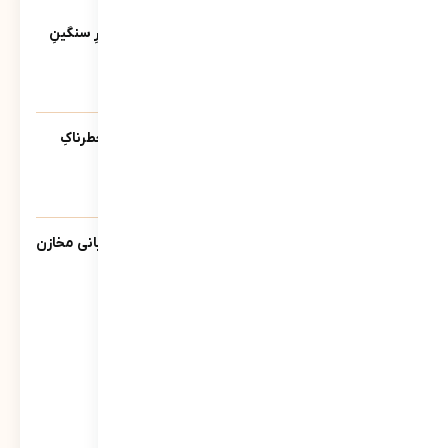
آخرین ویدئوها
کاتبِ کوچکِ یک حماسه‌ی بزرگ؛ روایتی از بارِ سنگینِ
کلمات در قاب رسانه‌ها
39
نمایش
آیا پلیس دشمنِ ماست؟ | روایتی از تله‌ی خطرناکِ
«ضلع سوم»
214
نمایش
گزارش سبحانی نیا مدیرعامل شرکت پشتیبانی مخازن
پارس به سهامداران
862
نمایش