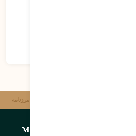
خواهد شد
573
نمایش
آژانس خبری وحدت
مرزنامه
مرتضی سبحانی نیا | Morteza