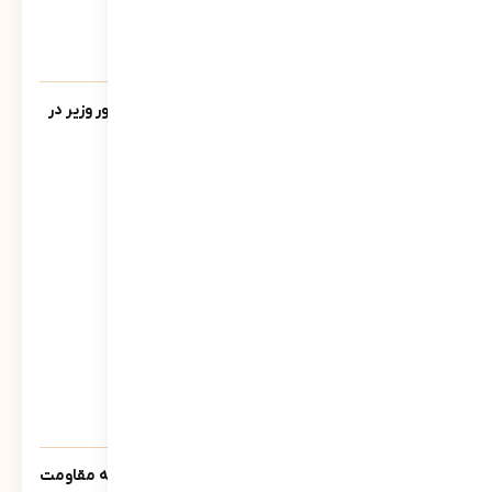
یادنامه/ سخنرانی مرتضی سبحانی نیا مشاور وزیر در
جمع فرمانداران سراسر کشور تیر ماه 1390
543
نمایش
سنوار ؛ لالایی حماسی مادران مسلمان جبهه مقاومت