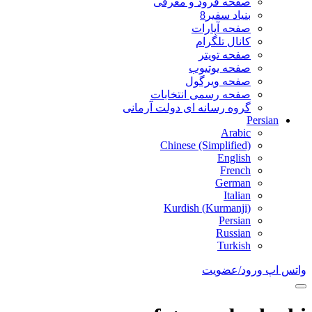
صفحه فرود و معرفی
بنیاد سفیر8
صفحه آپارات
کانال تلگرام
صفحه تویتر
صفحه یوتیوب
صفحه ویرگول
صفحه رسمی انتخابات
گروه رسانه ای دولت آرمانی
Persian
Arabic
Chinese (Simplified)
English
French
German
Italian
Kurdish (Kurmanji)
Persian
Russian
Turkish
واتس اپ
ورود/عضویت