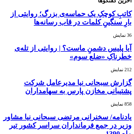
آخرین گفتگوها
کاتبِ کوچکِ یک حماسه‌ی بزرگ؛ روایتی از
بارِ سنگینِ کلمات در قاب رسانه‌ها
36
نمایش
آیا پلیس دشمنِ ماست؟ | روایتی از تله‌ی
خطرناکِ «ضلع سوم»
212
نمایش
گزارش سبحانی نیا مدیرعامل شرکت
پشتیبانی مخازن پارس به سهامداران
858
نمایش
یادنامه/ سخنرانی مرتضی سبحانی نیا مشاور
وزیر در جمع فرمانداران سراسر کشور تیر
ماه 1390