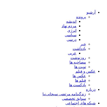
آرشیو
پرونده
اندیشه
مردم نهاد
انرژی
سیاسی
درسی
خبر
یادداشت
عربی
روزنوشت
مصاحبه ها
تویت ها
عکس و فیلم
عکس ها
فیلم ها
پادکست ها
درباره
زندگینامه مرتضی سبحانی‌نیا
سوابق تخصصی
شبکه های اجتماعی