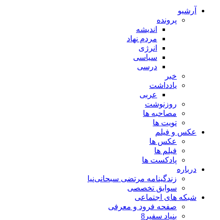
آرشیو
پرونده
اندیشه
مردم نهاد
انرژی
سیاسی
درسی
خبر
یادداشت
عربی
روزنوشت
مصاحبه ها
تویت ها
عکس و فیلم
عکس ها
فیلم ها
پادکست ها
درباره
زندگینامه مرتضی سبحانی‌نیا
سوابق تخصصی
شبکه های اجتماعی
صفحه فرود و معرفی
بنیاد سفیر8