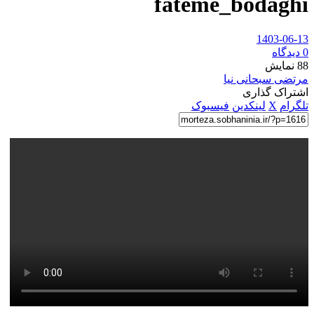
fateme_bodaghi
1403-06-13
0 دیدگاه
88
نمایش
مرتضی سبحانی نیا
اشتراک گذاری
تلگرام
X
لینکدین
فیسبوک