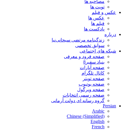
مصاحبه ها
تویت ها
عکس و فیلم
عکس ها
فیلم ها
پادکست ها
درباره
زندگینامه مرتضی سبحانی‌نیا
سوابق تخصصی
شبکه های اجتماعی
صفحه فرود و معرفی
بنیاد سفیر8
صفحه آپارات
کانال تلگرام
صفحه تویتر
صفحه یوتیوب
صفحه ویرگول
صفحه رسمی انتخابات
گروه رسانه ای دولت آرمانی
Persian
Arabic
Chinese (Simplified)
English
French