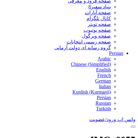
صفحه فرود و معرفی
بنیاد سفیر8
صفحه آپارات
کانال تلگرام
صفحه تویتر
صفحه یوتیوب
صفحه ویرگول
صفحه رسمی انتخابات
گروه رسانه ای دولت آرمانی
Persian
Arabic
Chinese (Simplified)
English
French
German
Italian
Kurdish (Kurmanji)
Persian
Russian
Turkish
واتس اپ
ورود/عضویت