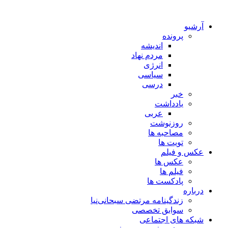
آرشیو
پرونده
اندیشه
مردم نهاد
انرژی
سیاسی
درسی
خبر
یادداشت
عربی
روزنوشت
مصاحبه ها
تویت ها
عکس و فیلم
عکس ها
فیلم ها
پادکست ها
درباره
زندگینامه مرتضی سبحانی‌نیا
سوابق تخصصی
شبکه های اجتماعی