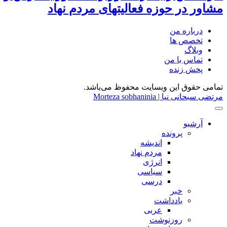
مشاور در حوزه فعالیتهای مردم نهاد
درباره من
تخصص ها
وبلاگ
تماس با من
پخش زنده
تمامی حقوق این وبسایت محفوظ می‌باشد.
مرتضی سبحانی نیا | Morteza sobhaninia
آرشیو
پرونده
اندیشه
مردم نهاد
انرژی
سیاسی
درسی
خبر
یادداشت
عربی
روزنوشت