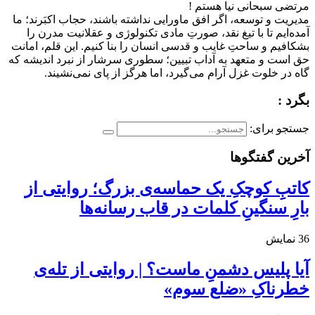
مرتضی سبحانی نیا هستم !
مدیریت و توسعه، اگر افق ماورایی نداشته باشند، حجاب اکبَرند؛ ما
آمده‌ایم تا با تیغ نقد، صورتِ مادی تکنولوژی و عقلانیت مدرن را
بشکافیم و ساحتِ غایب و قدسی انسان را بنا کنیم. این قلم، امانت
حق است و متعهد به آداب تبیین؛ سطوری سرشار از نبرد اندیشه که
گاه در خلوت غزل آرام می‌گیرد، اما هرگز از پای نمی‌نشیند.
بگرد :
جستجو برای:
آخرین گفتگوها
کاتبِ کوچکِ یک حماسه‌ی بزرگ؛ روایتی از
بارِ سنگینِ کلمات در قاب رسانه‌ها
36
نمایش
آیا پلیس دشمنِ ماست؟ | روایتی از تله‌ی
خطرناکِ «ضلع سوم»